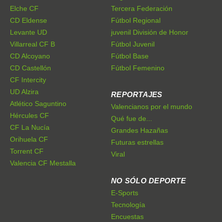
Elche CF
Tercera Federación
CD Eldense
Fútbol Regional
Levante UD
juvenil División de Honor
Villarreal CF B
Fútbol Juvenil
CD Alcoyano
Fútbol Base
CD Castellón
Fútbol Femenino
CF Intercity
UD Alzira
REPORTAJES
Atlético Saguntino
Valencianos por el mundo
Hércules CF
Qué fue de...
CF La Nucía
Grandes Hazañas
Orihuela CF
Futuras estrellas
Torrent CF
Viral
Valencia CF Mestalla
NO SÓLO DEPORTE
E-Sports
Tecnología
Encuestas