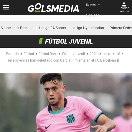
Edición
Iniciar
sesión
Nacional
Votaciones Premios
LaLiga EA Sports
LaLiga Hypermotion
Primera Fede
FÚTBOL JUVENIL
»
»
»
»
»
»
»
Portada
Fútbol
Fútbol Base
Fútbol Juvenil
2021
enero
18
Trece juveniles han debutado con García Pimienta en el FC Barcelona B