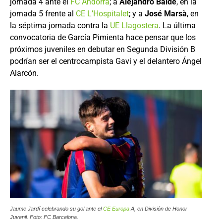
jornada 4 ante el
FC Andorra
; a
Alejandro Balde
, en la
jornada 5 frente al
CE L’Hospitalet
; y a
José Marsà
, en
la séptima jornada contra la
UE Llagostera
. La última
convocatoria de García Pimienta hace pensar que los
próximos juveniles en debutar en Segunda División B
podrían ser el centrocampista Gavi y el delantero Ángel
Alarcón.
Jaume Jardí celebrando su gol ante el
CE Europa
A, en División de Honor
Juvenil. Foto: FC Barcelona.