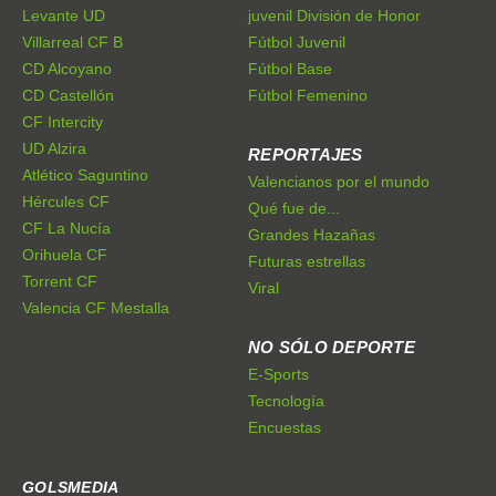
Levante UD
juvenil División de Honor
Villarreal CF B
Fútbol Juvenil
CD Alcoyano
Fútbol Base
CD Castellón
Fútbol Femenino
CF Intercity
UD Alzira
REPORTAJES
Atlético Saguntino
Valencianos por el mundo
Hércules CF
Qué fue de...
CF La Nucía
Grandes Hazañas
Orihuela CF
Futuras estrellas
Torrent CF
Viral
Valencia CF Mestalla
NO SÓLO DEPORTE
E-Sports
Tecnología
Encuestas
GOLSMEDIA