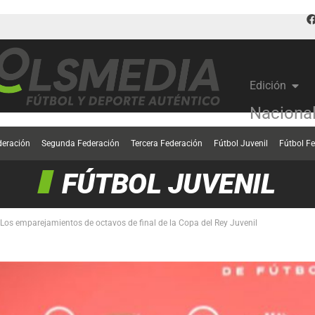
Edición
Naciona
deración
Segunda Federación
Tercera Federación
Fútbol Juvenil
Fútbol F
FÚTBOL JUVENIL
Los emparejamientos de octavos de final de la Copa del Rey Juvenil