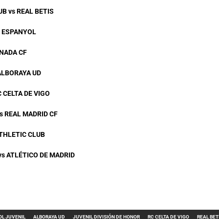
B vs REAL BETIS
D ESPANYOL
NADA CF
 ALBORAYA UD
 CELTA DE VIGO
s REAL MADRID CF
ATHLETIC CLUB
vs ATLÉTICO DE MADRID
OL JUVENIL
ALBORAYA UD
JUVENIL DIVISIÓN DE HONOR
RC CELTA DE VIGO
REAL BET