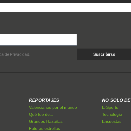
Suscribirse
ica de Privacidad.
REPORTAJES
NO SÓLO D
Valencianos por el mundo
E-Sports
Qué fue de...
Tecnología
Grandes Hazañas
Encuestas
Futuras estrellas