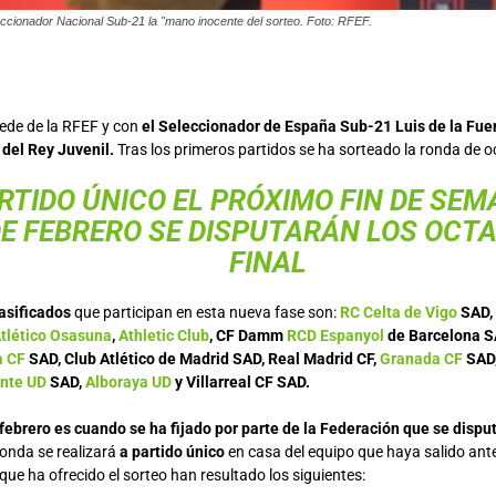
eccionador Nacional Sub-21 la "mano inocente del sorteo. Foto: RFEF.
sede de la RFEF y con
el Seleccionador de España Sub-21 Luis de la Fuen
 del Rey Juvenil.
Tras los primeros partidos se ha sorteado la ronda de oc
RTIDO ÚNICO EL PRÓXIMO FIN DE SEM
DE FEBRERO SE DISPUTARÁN LOS OCT
FINAL
asificados
que participan en esta nueva fase son:
RC Celta de Vigo
SAD, 
Atlético Osasuna
,
Athletic Club
, CF Damm
RCD Espanyol
de Barcelona S
a CF
SAD, Club Atlético de Madrid SAD, Real Madrid CF,
Granada CF
SAD
nte UD
SAD,
Alboraya UD
y Villarreal CF SAD.
ebrero es cuando se ha fijado por parte de la Federación que se dispu
ronda se realizará
a partido único
en casa del equipo que haya salido ante
ue ha ofrecido el sorteo han resultado los siguientes: