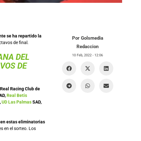
te se ha repartido la
Por Golsmedia
tavos de final.
Redaccion
ANA DEL
10 Feb, 2022 -
12:06
AVOS DE
Real Racing Club de
AD,
Real Betis
,
UD Las Palmas
SAD,
ten estas eliminatorias
s en el sorteo. Los