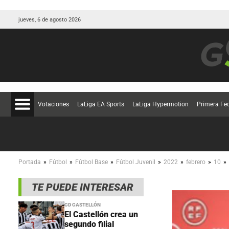
jueves, 6 de agosto 2026
Votaciones
LaLiga EA Sports
LaLiga Hypermotion
Primera Fe
»
»
»
»
»
»
»
Portada
Fútbol
Fútbol Base
Fútbol Juvenil
2022
febrero
10
TE PUEDE INTERESAR
CD CASTELLÓN
El Castellón crea un
segundo filial