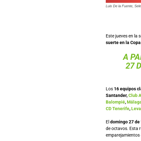
Luis De la Fuente, Sel
Este jueves en la 
suerte en la Copa
A PA
27 
Los
16 equipos cl
Santander,
Club 
Balompié
,
Málag
CD Tenerife
,
Leva
El
domingo 27 de f
de octavos. Esta 
emparejamientos q