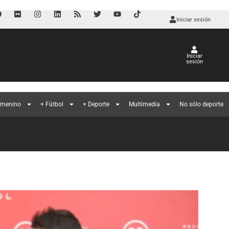
Iniciar sesión
Iniciar
sesión
l
emenino
+ Fútbol
+ Deporte
Multimedia
No sólo deporte