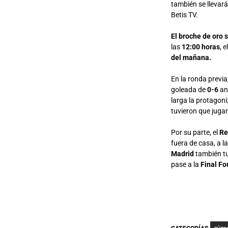
también se llevará
Betis TV.
El broche de oro 
las
12:00 horas
, 
del mañana.
En la ronda previa
goleada de
0-6
an
larga la protagon
tuvieron que jugar
Por su parte, el
Re
fuera de casa, a l
Madrid
también tu
pase a la
Final Fo