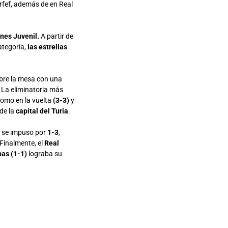
@rfef, además de en Real
ones Juvenil.
A partir de
ategoría,
las estrellas
obre la mesa con una
. La eliminatoria más
omo en la vuelta
(3-3)
y
 de la
capital del Turia
.
e se impuso por
1-3
,
 Finalmente, el
Real
bas
(1-1)
lograba su