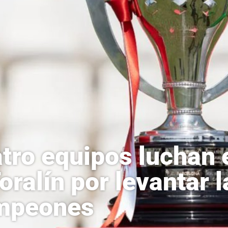
tro equipos luchan
Toralín por levantar 
mpeones