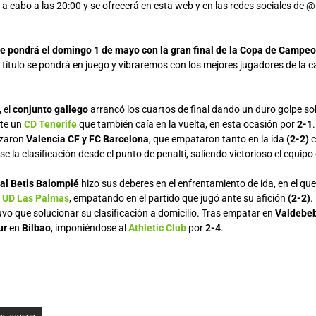
 a cabo a las 20:00 y se ofrecerá en esta web y en las redes sociales de 
se pondrá el domingo 1 de mayo con la gran final de la Copa de Campe
el título se pondrá en juego y vibraremos con los mejores jugadores de la c
, el
conjunto gallego
arrancó los cuartos de final dando un duro golpe s
te un
CD Tenerife
que también caía en la vuelta, en esta ocasión por
2-1
izaron
Valencia CF y FC Barcelona
, que empataron tanto en la ida
(2-2)
c
se la clasificación desde el punto de penalti, saliendo victorioso el equipo
al Betis Balompié
hizo sus deberes en el enfrentamiento de ida, en el qu
a
UD Las Palmas
, empatando en el partido que jugó ante su afición
(2-2)
.
vo que solucionar su clasificación a domicilio. Tras empatar en
Valdebe
ur
en
Bilbao
, imponiéndose al
Athletic Club
por
2-4
.