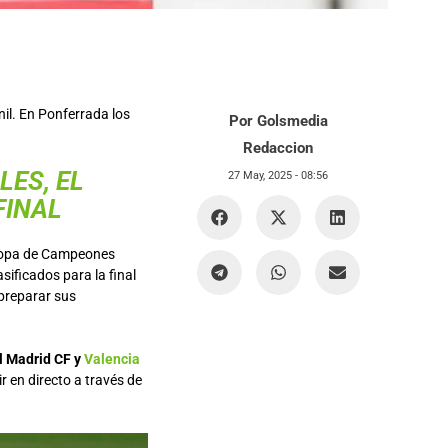
l. En Ponferrada los
Por Golsmedia
Redaccion
LES, EL
27 May, 2025 -
08:56
FINAL
Copa de Campeones
sificados para la final
 preparar sus
al Madrid CF y
Valencia
r en directo a través de