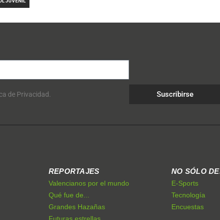
OL JUVENIL
Suscribirse
ica de Privacidad.
REPORTAJES
NO SÓLO D
Valencianos por el mundo
E-Sports
Qué fue de...
Tecnología
Grandes Hazañas
Encuestas
Futuras estrellas