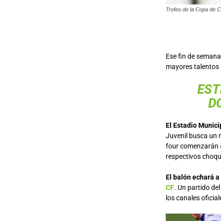
Trofeo de la Copa de C
Ese fin de seman
mayores talentos 
EST
D
El Estadio Municip
Juvenil busca un n
four comenzarán a
respectivos choqu
El balón echará a
CF
. Un partido de
los canales oficia