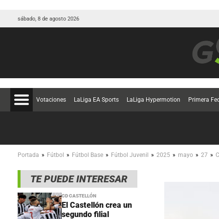
sábado, 8 de agosto 2026
Votaciones
LaLiga EA Sports
LaLiga Hypermotion
Primera Fe
»
»
»
»
»
»
»
Portada
Fútbol
Fútbol Base
Fútbol Juvenil
2025
mayo
27
C
TE PUEDE INTERESAR
CD CASTELLÓN
El Castellón crea un
segundo filial