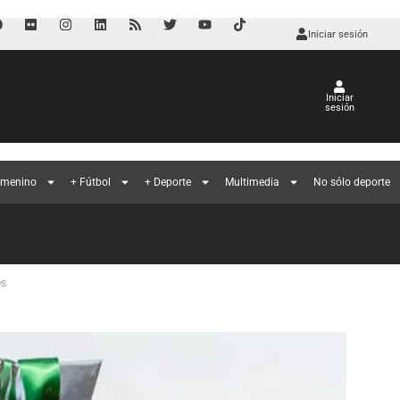
Iniciar sesión
Iniciar
sesión
l
emenino
+ Fútbol
+ Deporte
Multimedia
No sólo deporte
es