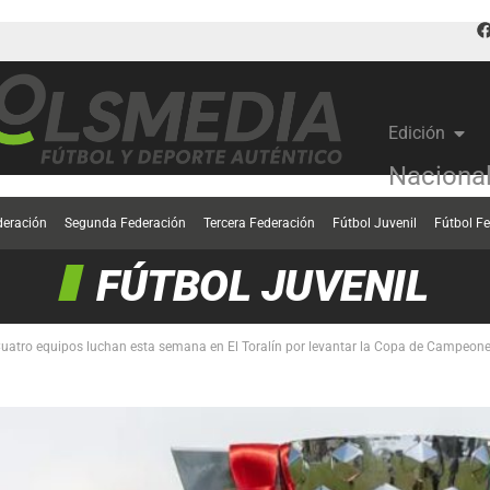
Edición
Naciona
deración
Segunda Federación
Tercera Federación
Fútbol Juvenil
Fútbol F
FÚTBOL JUVENIL
uatro equipos luchan esta semana en El Toralín por levantar la Copa de Campeon