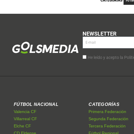
CATEGORÍAS
FÚTB
NEWSLETTER
He leído y acepto la Polít
FÚTBOL NACIONAL
CATEGORÍAS
Valencia CF
Primera Federación
Villarreal CF
Segunda Federación
Elche CF
Tercera Federación
CD Eldense
Fútbol Regional