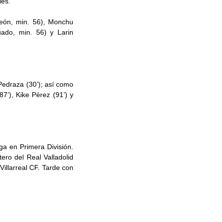
les.
León, min. 56), Monchu
ado, min. 56) y Larin
 Pedraza (30’); así como
87’), Kike Pérez (91’) y
ga en Primera División.
ero del Real Valladolid
illarreal CF. Tarde con