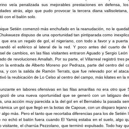
rino veía penalizada sus mejorables prestaciones en defensa, los
idades atrás, algo que pudo provocar la tercera diana vallisoletana
ó con el balón solo.
uique Setién comenzó más enchufado en la reanudación, no le quedab
Chukwueze dispuso de una oportunidad tan pintiparada como inexplica
n que era un regalo de gol, el nigeriano, con todo a favor y a puert
andó el esférico al lateral de la red. Y poco antes del cuarto de
el de cambios, en las filas visitantes entraron Aguado y Sergio León
do de revoluciones Amallah. Por su parte, el Villarreal registró tres 
 con la entrada de Alberto Moreno por Pedraza, parte del centro del
, y con la salida de Ramón Terrats, que fue relevado por el ataca
ivó la reubicación de Lo Celso al centro del campo, más kilates en la 
nzante en labores ofensivas en las filas amarillas no era otro qu
o gozó de una nueva oportunidad que se generó con un latigazo de
a, una acción muy parecida a la del gol en el Bernabéu la pasada se
ámica un gol que llegó en la botas de Capoue, con un disparo lejano 
algo más. Pero el tanto que recortaba diferencias para los de Setién l
 no echó el balón fuera cuando El Yamiq estaba en el suelo, algo qu
o visitante, el charrúa Pezzolano, que terminó expulsado. Todo hay que