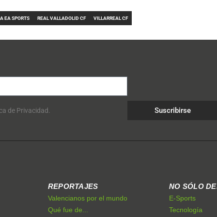
GA EA SPORTS
REAL VALLADOLID CF
VILLARREAL CF
Suscribirse
ica de Privacidad.
REPORTAJES
NO SÓLO D
Valencianos por el mundo
E-Sports
Qué fue de...
Tecnología