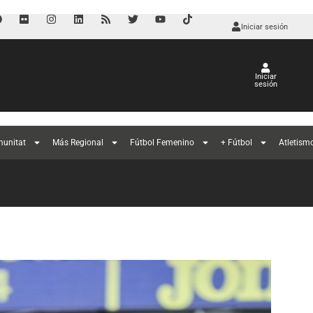
Iniciar sesión
Iniciar
sesión
l
munitat
Más Regional
Fútbol Femenino
+ Fútbol
Atletism