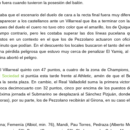
n fuera cuando tuvieron la posesión del balón.
ba que el escenario del duelo de cara a la recta final fuera muy difer
aparecer a los castellanos ante un Villarreal que iba a terminar con la
ses del duelo el cuero no tuvo otro color que el amarillo, los de Quiqu
ampo contrario, pero les costaba superar las dos líneas pucelana q
stos en un contexto en el que los de Pezzolano actuaron con ofici
nuto que podían. En el descuento los locales buscaron el tanto del e
una pérdida peligrosa que estuvo muy cerca de penalizar El Yamiq, al
ina abortó el peligro.
al Villarreal quinto con 47 puntos, a cuatro de la zona de Champions
l Sociedad
si puntúa esta tarde frente al Athletic, amén de que el B
a la sexta plaza. En cambio, el Real Valladolid suma la primera victo
oloca decimocuarto con 32 puntos, cinco por encima de los puestos
róxima jornada el Submarino se desplazará al Sánchez Pizjuán, donde 
ras), por su parte, los de Pezzolano recibirán al Girona, en su caso e
na; Femenía (Albiol, min. 76), Mandi, Pau Torres, Pedraza (Alberto Mo