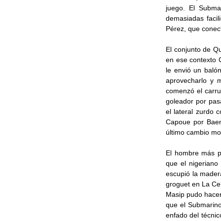
juego. El Subma
demasiadas facil
Pérez, que conect
El conjunto de Q
en ese contexto 
le envió un baló
aprovecharlo y m
comenzó el carrus
goleador por pasa
el lateral zurdo
Capoue por Baena
último cambio mot
El hombre más pu
que el nigerian
escupió la mader
groguet en La Cer
Masip pudo hacer 
que el Submarino
enfado del técnic