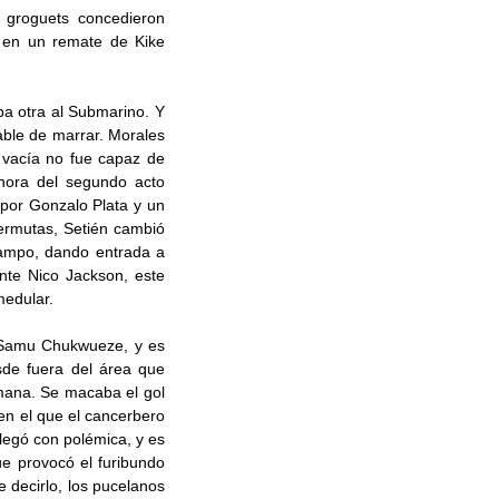
 groguets concedieron
, en un remate de Kike
a otra al Submarino. Y
ble de marrar. Morales
a vacía no fue capaz de
 hora del segundo acto
 por Gonzalo Plata y un
permutas, Setién cambió
 campo, dando entrada a
nte Nico Jackson, este
medular.
e Samu Chukwueze, y es
sde fuera del área que
mana. Se macaba el gol
en el que el cancerbero
legó con polémica, y es
e provocó el furibundo
 decirlo, los pucelanos