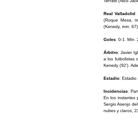
Terrats (Nico Ja
Real Valladolid
:
(Roque Mesa, mi
(Kenedy, min. 67)
Goles
: 0-1. Min.
Árbitro
: Javier I
a los futbolistas
Kenedy (92’). Ade
Estadio
: Estadio
Incidencias
: Pa
En los instantes 
Sergio Asenjo del
nubes y claros, 2