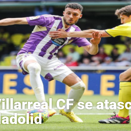
Villarreal CF se atas
ladolid