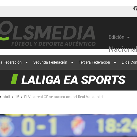
Edición
Naciona
ra Federación
Segunda Federación
Tercera Federación
Lliga Co
LALIGA EA SPORTS
»
»
»
abril
15
El Villarreal CF se atasca ante el Real Valladolid