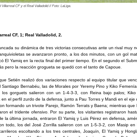
 Villarreal CF y el Real Valladolid // Foto: LaLiga.
arreal CF, 1; Real Valladolid, 2.
 truncada su dinámica de tres victorias consecutivas ante un rival muy
lanquivioletas se avanzaron pronto, a los dos minutos, con un gol mat
có El Yamiq en la recta final del primer tiempo. En el segundo el Subm
ás pero la reacción grogueta se quedó con el tanto de Capoue.
ue Setién realizó dos variaciones respecto al equipo titular que ven
l Santiago Bernabéu, las de Morales por Yeremy Pino y Kiko Femenía
, los gorguets salieron con un 1-4-3-3, con Reina bajo palos; Kiko
en el perfil zurdo de la defensa, junto a Pau Torres y Mandi en el eje 
on formando un trivote Parejo, Ramón Terrats y Baena; mientras que
on el tridente ofensivo. Por su parte, los visitantes registraron ha
 de la última jornada, entraron El Yamiq y Luis Pérez en defensa, a
n todo, los del José Zorrilla salieron con un 1-5-3-2, con Masip en 
rrileros escoltando a los tres centrales, Joaquín, El Yamiq y Hongl