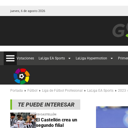
jueves, 6 de agosto 2026
Votaciones
LaLiga EA Sports
LaLiga Hypermotion
Prime
»
»
»
»
Portada
Fútbol
Liga de Fútbol Profesional
LaLiga EA Sports
2023
TE PUEDE INTERESAR
CD CASTELLÓN
El Castellón crea un
segundo filial