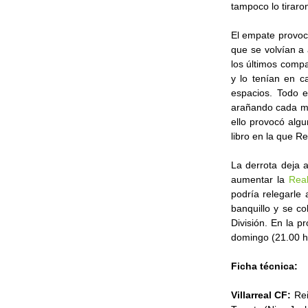
tampoco lo tiraro
El empate provoca
que se volvían a 
los últimos compa
y lo tenían en c
espacios. Todo e
arañando cada mi
ello provocó alg
libro en la que Re
La derrota deja 
aumentar la
Rea
podría relegarle 
banquillo y se c
División. En la p
domingo (21.00 ho
Ficha técnica:
Villarreal CF:
Rei