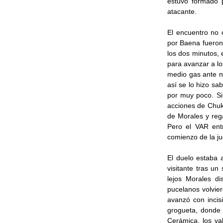
estuvo formado 
atacante.
El encuentro no 
por Baena fueron
los dos minutos, 
para avanzar a lo
medio gas ante ni
así se lo hizo sa
por muy poco. Si
acciones de Chukw
de Morales y reg
Pero el VAR entr
comienzo de la j
El duelo estaba 
visitante tras un
lejos Morales d
pucelanos volvie
avanzó con incis
grogueta, donde
Cerámica, los va