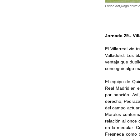
Lance del juego entre el
Jornada 29.- Vill
El Villarreal vio
Valladolid. Los b
ventaja que dupli
conseguir algo m
El equipo de Quiq
Real Madrid en e
por sanción. Así
derecho, Pedraza 
del campo actuar
Morales conformar
relación al once
en la medular. Co
Fresneda como ca