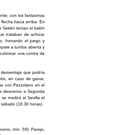
ente, con los fantasmas
 flecha hacia arriba. En
e Setién tenían el balón
ue trataban de achicar
o, frenando el juego y
mpate a tumba abierta y
 culminar una contra de
, desventaja que podría
etis, en caso de ganar,
ria con Pezzolano en el
 de descenso a Segunda
se medirá al Sevilla el
l sábado (18.30 horas).
reno, min. 59): Parejo,