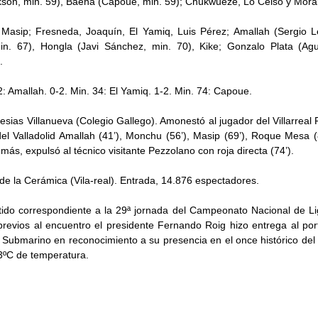
ckson, min. 59), Baena (Capoue, min. 59); Chukwueze, Lo Celso y Mora
 Masip; Fresneda, Joaquín, El Yamiq, Luis Pérez; Amallah (Sergio 
n. 67), Hongla (Javi Sánchez, min. 70), Kike; Gonzalo Plata (Agu
.
 2: Amallah. 0-2. Min. 34: El Yamiq. 1-2. Min. 74: Capoue.
glesias Villanueva (Colegio Gallego). Amonestó al jugador del Villarreal
 del Valladolid Amallah (41’), Monchu (56’), Masip (69’), Roque Mesa (
más, expulsó al técnico visitante Pezzolano con roja directa (74’).
 de la Cerámica (Vila-real). Entrada, 14.876 espectadores.
rtido correspondiente a la 29ª jornada del Campeonato Nacional de Li
previos al encuentro el presidente Fernando Roig hizo entrega al port
 Submarino en reconocimiento a su presencia en el once histórico del V
3ºC de temperatura.