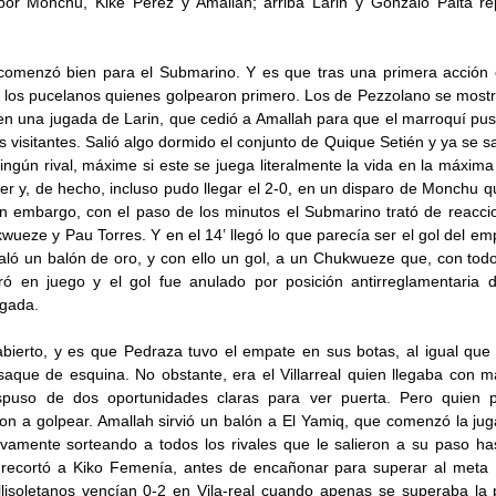
por Monchu, Kike Pérez y Amallah; arriba Larin y Gonzalo Palta r
comenzó bien para el Submarino. Y es que tras una primera acción 
 los pucelanos quienes golpearon primero. Los de Pezzolano se mostr
en una jugada de Larin, que cedió a Amallah para que el marroquí pusi
s visitantes. Salió algo dormido el conjunto de Quique Setién y ya se s
ngún rival, máxime si este se juega literalmente la vida en la máxima 
ber y, de hecho, incluso pudo llegar el 2-0, en un disparo de Monchu q
n embargo, con el paso de los minutos el Submarino trató de reacci
ueze y Pau Torres. Y en el 14’ llegó lo que parecía ser el gol del e
aló un balón de oro, y con ello un gol, a un Chukwueze que, con todo
ó en juego y el gol fue anulado por posición antirreglamentaria 
ugada.
abierto, y es que Pedraza tuvo el empate en sus botas, al igual que
 saque de esquina. No obstante, era el Villarreal quien llegaba con ma
ispuso de dos oportunidades claras para ver puerta. Pero quien 
ron a golpear. Amallah sirvió un balón a El Yamiq, que comenzó la j
ivamente sorteando a todos los rivales que le salieron a su paso ha
 recortó a Kiko Femenía, antes de encañonar para superar al meta
llisoletanos vencían 0-2 en Vila-real cuando apenas se superaba la