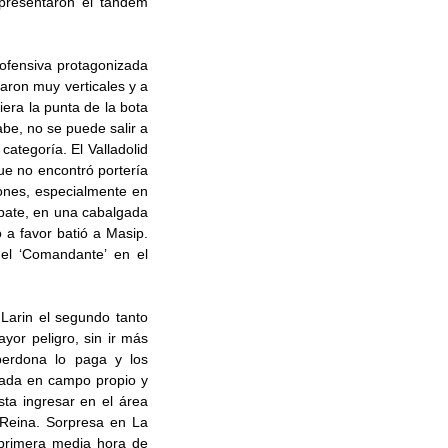
epresentaron el tándem
ofensiva protagonizada
aron muy verticales y a
era la punta de la bota
abe, no se puede salir a
categoría. El Valladolid
ue no encontró portería
ones, especialmente en
mpate, en una cabalgada
 a favor batió a Masip.
del ‘Comandante’ en el
 Larin el segundo tanto
yor peligro, sin ir más
perdona lo paga y los
ugada en campo propio y
sta ingresar en el área
 Reina. Sorpresa en La
 primera media hora de