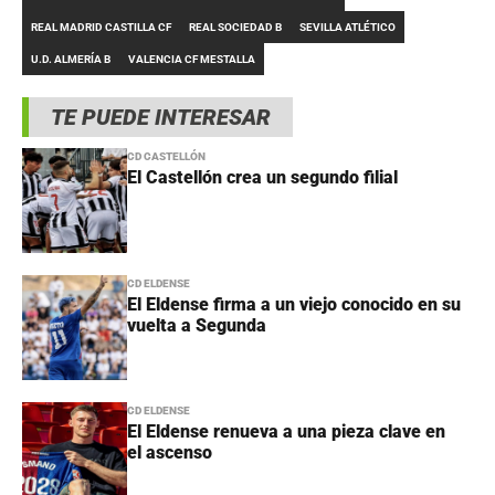
REAL MADRID CASTILLA CF
REAL SOCIEDAD B
SEVILLA ATLÉTICO
U.D. ALMERÍA B
VALENCIA CF MESTALLA
TE PUEDE INTERESAR
CD CASTELLÓN
El Castellón crea un segundo filial
CD ELDENSE
El Eldense firma a un viejo conocido en su
vuelta a Segunda
CD ELDENSE
El Eldense renueva a una pieza clave en
el ascenso