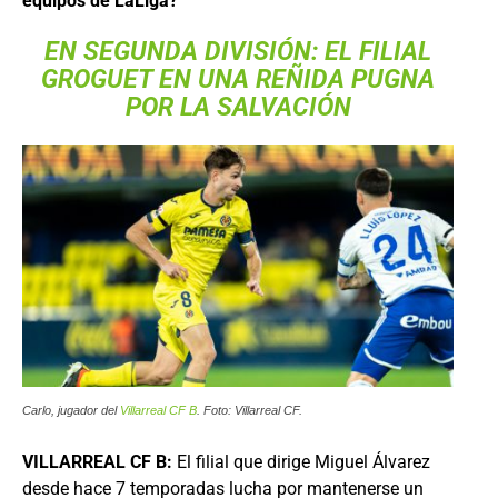
equipos de LaLiga?
EN SEGUNDA DIVISIÓN: EL FILIAL
GROGUET EN UNA REÑIDA PUGNA
POR LA SALVACIÓN
Carlo, jugador del
Villarreal CF B
. Foto: Villarreal CF.
VILLARREAL CF B:
El filial que dirige Miguel Álvarez
desde hace 7 temporadas lucha por mantenerse un