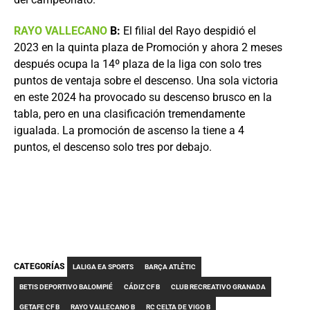
RAYO VALLECANO
B:
El filial del Rayo despidió el
2023 en la quinta plaza de Promoción y ahora 2 meses
después ocupa la 14º plaza de la liga con solo tres
puntos de ventaja sobre el descenso. Una sola victoria
en este 2024 ha provocado su descenso brusco en la
tabla, pero en una clasificación tremendamente
igualada. La promoción de ascenso la tiene a 4
puntos, el descenso solo tres por debajo.
CATEGORÍAS
LALIGA EA SPORTS
BARÇA ATLÈTIC
BETIS DEPORTIVO BALOMPIÉ
CÁDIZ CF B
CLUB RECREATIVO GRANADA
GETAFE CF B
RAYO VALLECANO B
RC CELTA DE VIGO B