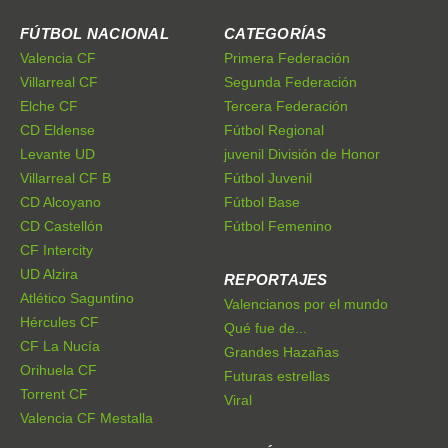
FÚTBOL NACIONAL
CATEGORÍAS
Valencia CF
Primera Federación
Villarreal CF
Segunda Federación
Elche CF
Tercera Federación
CD Eldense
Fútbol Regional
Levante UD
juvenil División de Honor
Villarreal CF B
Fútbol Juvenil
CD Alcoyano
Fútbol Base
CD Castellón
Fútbol Femenino
CF Intercity
UD Alzira
REPORTAJES
Atlético Saguntino
Valencianos por el mundo
Hércules CF
Qué fue de...
CF La Nucía
Grandes Hazañas
Orihuela CF
Futuras estrellas
Torrent CF
Viral
Valencia CF Mestalla