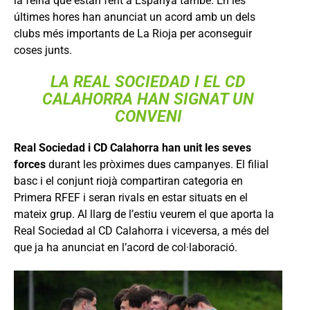
la feina que estan fent a Espanya també. En les
últimes hores han anunciat un acord amb un dels
clubs més importants de La Rioja per aconseguir
coses junts.
LA REAL SOCIEDAD I EL
CD
CALAHORRA
HAN SIGNAT UN
CONVENI
Real Sociedad i CD Calahorra han unit les seves
forces
durant les pròximes dues campanyes. El filial
basc i el conjunt riojà compartiran categoria en
Primera RFEF i seran rivals en estar situats en el
mateix grup. Al llarg de l’estiu veurem el que aporta la
Real Sociedad al CD Calahorra i viceversa, a més del
que ja ha anunciat en l’acord de col·laboració.