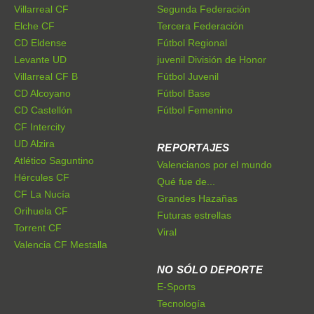
Villarreal CF
Segunda Federación
Elche CF
Tercera Federación
CD Eldense
Fútbol Regional
Levante UD
juvenil División de Honor
Villarreal CF B
Fútbol Juvenil
CD Alcoyano
Fútbol Base
CD Castellón
Fútbol Femenino
CF Intercity
UD Alzira
REPORTAJES
Atlético Saguntino
Valencianos por el mundo
Hércules CF
Qué fue de...
CF La Nucía
Grandes Hazañas
Orihuela CF
Futuras estrellas
Torrent CF
Viral
Valencia CF Mestalla
NO SÓLO DEPORTE
E-Sports
Tecnología