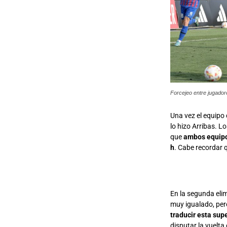
Forcejeo entre jugador
Una vez el equipo 
lo hizo Arribas. L
que
ambos equipos
h
. Cabe recordar 
En la segunda eli
muy igualado, per
traducir esta supe
disputar la vuelta