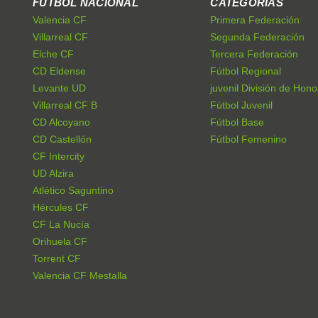
FÚTBOL NACIONAL
CATEGORÍAS
Valencia CF
Primera Federación
Villarreal CF
Segunda Federación
Elche CF
Tercera Federación
CD Eldense
Fútbol Regional
Levante UD
juvenil División de Hono
Villarreal CF B
Fútbol Juvenil
CD Alcoyano
Fútbol Base
CD Castellón
Fútbol Femenino
CF Intercity
UD Alzira
Atlético Saguntino
Hércules CF
CF La Nucía
Orihuela CF
Torrent CF
Valencia CF Mestalla