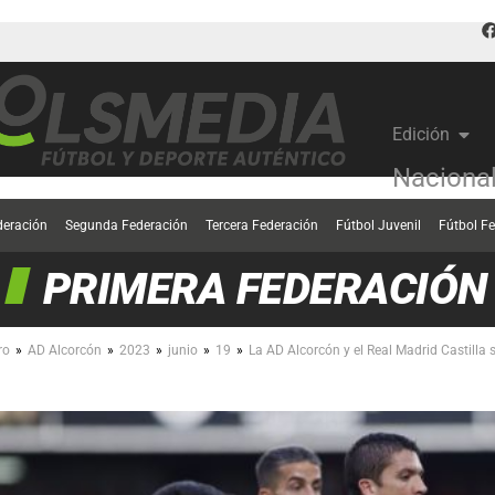
Edición
Naciona
deración
Segunda Federación
Tercera Federación
Fútbol Juvenil
Fútbol F
PRIMERA FEDERACIÓN
»
»
»
»
»
ro
AD Alcorcón
2023
junio
19
La AD Alcorcón y el Real Madrid Castilla 