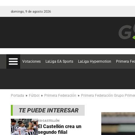
domingo, 9 de agosto 2026
Votaciones
LaLiga EA Sports
LaLiga Hypermotion
Primera Fe
»
»
»
Portada
Fútbol
Primera Federación
Primera Federación Grupo Prime
TE PUEDE INTERESAR
CD CASTELLÓN
El Castellón crea un
segundo filial