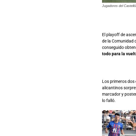
Jugadores del Castelló
El playoff de asc
de la Comunidad d
conseguido obtene
todo para la vuelt
Los primeros dos e
alicantinos sorpre
marcador y poster
lo falló.