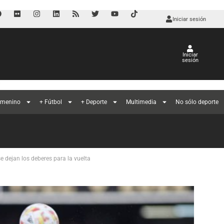
Iniciar sesión
Iniciar
sesión
l
emenino
+ Fútbol
+ Deporte
Multimedia
No sólo deporte
se dejan los deberes para la vuelta