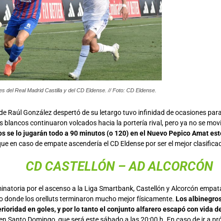
es del Real Madrid Castilla y del CD Eldense. // Foto: CD Eldense.
de Raúl González despertó de su letargo tuvo infinidad de ocasiones para
os blancos continuaron volcados hacia la portería rival, pero ya no se movió
 se lo jugarán todo a 90 minutos (o 120) en el Nuevo Pepico Amat est
que en caso de empate ascendería el CD Eldense por ser el mejor clasifica
CD CASTELLÓN
–
AD ALCORCÓN
minatoria por el ascenso a la Liga Smartbank, Castellón y Alcorcón empa
o donde los orelluts terminaron mucho mejor físicamente.
Los albinegro
rioridad en goles, y por lo tanto el conjunto alfarero escapó con vida d
 en Santo Domingo, que será este sábado a las 20:00 h. En caso de ir a pr