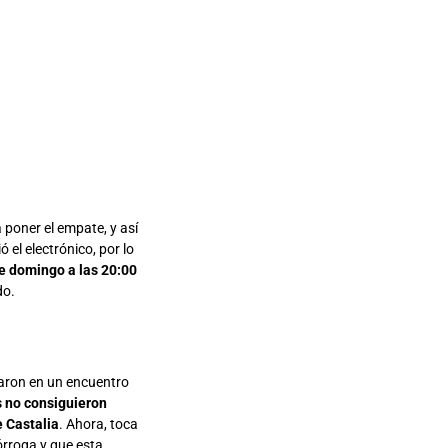
 poner el empate, y así
 el electrónico, por lo
e domingo a las 20:00
do.
taron en un encuentro
s no consiguieron
e Castalia
. Ahora, toca
órroga y que esta