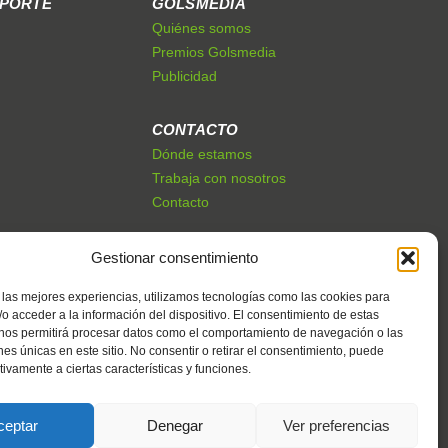
EPORTE
GOLSMEDIA
Quiénes somos
Premios Golsmedia
Publicidad
CONTACTO
Dónde estamos
Trabaja con nosotros
Contacto
Gestionar consentimiento
 las mejores experiencias, utilizamos tecnologías como las cookies para
o acceder a la información del dispositivo. El consentimiento de estas
 nos permitirá procesar datos como el comportamiento de navegación o las
ones únicas en este sitio. No consentir o retirar el consentimiento, puede
tivamente a ciertas características y funciones.
ceptar
Denegar
Ver preferencias