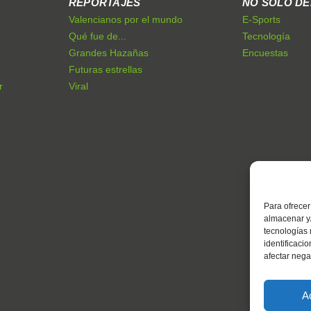
REPORTAJES
NO SÓLO D
Valencianos por el mundo
E-Sports
Qué fue de...
Tecnología
Grandes Hazañas
Encuestas
Futuras estrellas
r
Viral
Para ofrecer
almacenar y/
tecnologías
identificaci
afectar nega
A