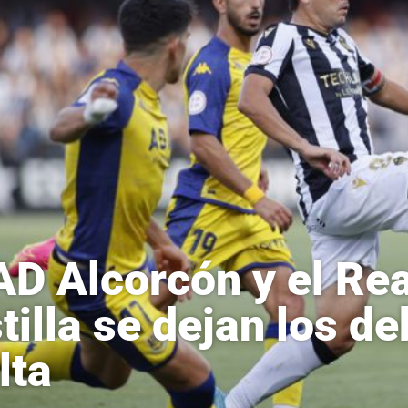
AD Alcorcón y el Re
tilla se dejan los de
lta