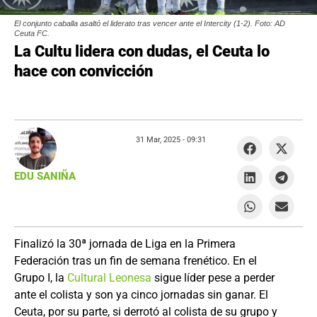
El conjunto caballa asaltó el liderato tras vencer ante el Intercity (1-2). Foto: AD
Ceuta FC.
La Cultu lidera con dudas, el Ceuta lo
hace con convicción
31 Mar, 2025 -
09:31
EDU SANIÑA
Finalizó la 30ª jornada de Liga en la Primera
Federación tras un fin de semana frenético. En el
Grupo I, la
Cultural Leonesa
sigue líder pese a perder
ante el colista y son ya cinco jornadas sin ganar. El
Ceuta, por su parte, si derrotó al colista de su grupo y