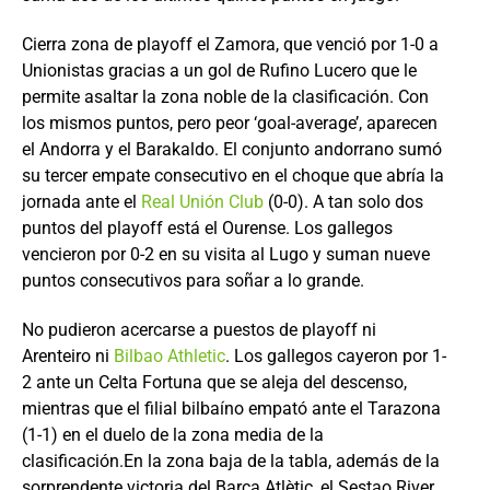
Cierra zona de playoff el Zamora, que venció por 1-0 a
Unionistas gracias a un gol de Rufino Lucero que le
permite asaltar la zona noble de la clasificación. Con
los mismos puntos, pero peor ‘goal-average’, aparecen
el Andorra y el Barakaldo. El conjunto andorrano sumó
su tercer empate consecutivo en el choque que abría la
jornada ante el
Real Unión Club
(0-0). A tan solo dos
puntos del playoff está el Ourense. Los gallegos
vencieron por 0-2 en su visita al Lugo y suman nueve
puntos consecutivos para soñar a lo grande.
No pudieron acercarse a puestos de playoff ni
Arenteiro ni
Bilbao Athletic
. Los gallegos cayeron por 1-
2 ante un Celta Fortuna que se aleja del descenso,
mientras que el filial bilbaíno empató ante el Tarazona
(1-1) en el duelo de la zona media de la
clasificación.En la zona baja de la tabla, además de la
sorprendente victoria del Barça Atlètic, el Sestao River