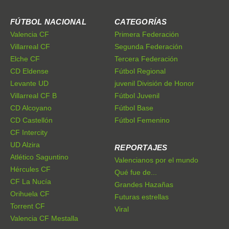
FÚTBOL NACIONAL
CATEGORÍAS
Valencia CF
Primera Federación
Villarreal CF
Segunda Federación
Elche CF
Tercera Federación
CD Eldense
Fútbol Regional
Levante UD
juvenil División de Honor
Villarreal CF B
Fútbol Juvenil
CD Alcoyano
Fútbol Base
CD Castellón
Fútbol Femenino
CF Intercity
UD Alzira
REPORTAJES
Atlético Saguntino
Valencianos por el mundo
Hércules CF
Qué fue de...
CF La Nucía
Grandes Hazañas
Orihuela CF
Futuras estrellas
Torrent CF
Viral
Valencia CF Mestalla