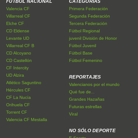
FÚTBOL NACIONAL
CATEGORÍAS
Valencia CF
Primera Federación
Villarreal CF
Segunda Federación
Elche CF
Tercera Federación
CD Eldense
Fútbol Regional
Levante UD
juvenil División de Honor
Villarreal CF B
Fútbol Juvenil
CD Alcoyano
Fútbol Base
CD Castellón
Fútbol Femenino
CF Intercity
UD Alzira
REPORTAJES
Atlético Saguntino
Valencianos por el mundo
Hércules CF
Qué fue de...
CF La Nucía
Grandes Hazañas
Orihuela CF
Futuras estrellas
Torrent CF
Viral
Valencia CF Mestalla
NO SÓLO DEPORTE