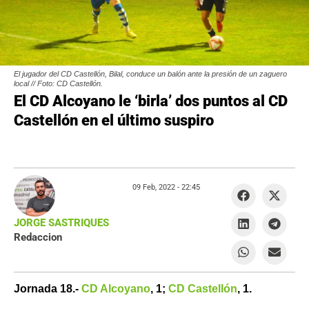
El jugador del CD Castellón, Bilal, conduce un balón ante la presión de un zaguero
local // Foto: CD Castellón.
El CD Alcoyano le ‘birla’ dos puntos al CD
Castellón en el último suspiro
09 Feb, 2022 -
22:45
JORGE SASTRIQUES
Redaccion
Jornada 18.-
CD Alcoyano
, 1;
CD Castellón
, 1.