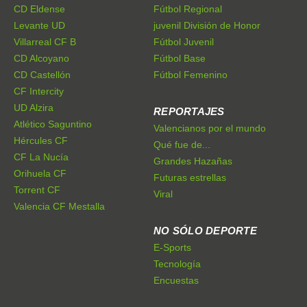
CD Eldense
Fútbol Regional
Levante UD
juvenil División de Honor
Villarreal CF B
Fútbol Juvenil
CD Alcoyano
Fútbol Base
CD Castellón
Fútbol Femenino
CF Intercity
UD Alzira
REPORTAJES
Atlético Saguntino
Valencianos por el mundo
Hércules CF
Qué fue de...
CF La Nucía
Grandes Hazañas
Orihuela CF
Futuras estrellas
Torrent CF
Viral
Valencia CF Mestalla
NO SÓLO DEPORTE
E-Sports
Tecnología
Encuestas