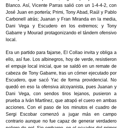
Blanco. Así, Vicente Parras salió con un 1-4-4-2, con
José Juan en portería; Primi, Tony Abad, Raúl y Pablo
Carbonell atrás; Juanan y Fran Miranda en la media,
Dani Vega y Escudero en los extremos; y Tony
Gabarre y Mourad protagonizando el tándem ofensivo
local.
Era un partido para fajarse, El Collao invita y obliga a
ello, así fue. Los albinegros, hoy de verde, resistieron
el empuje local ini
cial, que se saldó en un remate de
cabeza de Tony Gabarre, tras un córner ejecutado por
Escudero, que sacó Yac de forma providencial. No
quedó en eso la ofensiva alcoyanista, pues Juanan y
Dani Vega, con sendos tiros lejanos, pusieron a
prueba a Iván Martínez, que atrapó el cuero en ambas
acciones. Con el paso de los minutos el cuadro de
Sergi Escobar comenzó a jugar más en campo
contrario aunque no fue capaz de generar verdadero
peligro de gol. Sin embargo, en el ecuador del primer