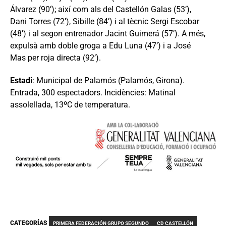
Álvarez (90’); així com als del Castellón Galas (53’),
Dani Torres (72’), Sibille (84’) i al tècnic Sergi Escobar
(48’) i al segon entrenador Jacint Guimerá (57’). A més,
expulsà amb doble groga a Edu Luna (47’) i a José
Mas per roja directa (92’).
Estadi
: Municipal de Palamós (Palamós, Girona).
Entrada, 300 espectadors. Incidències: Matinal
assolellada, 13ºC de temperatura.
CATEGORÍAS
PRIMERA FEDERACIÓN GRUPO SEGUNDO
CD CASTELLÓN