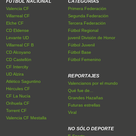
FÚTBOL NACIONAL
CATEGORÍAS
Valencia CF
Primera Federación
Villarreal CF
Segunda Federación
Elche CF
Tercera Federación
CD Eldense
Fútbol Regional
Levante UD
juvenil División de Honor
Villarreal CF B
Fútbol Juvenil
CD Alcoyano
Fútbol Base
CD Castellón
Fútbol Femenino
CF Intercity
UD Alzira
REPORTAJES
Atlético Saguntino
Valencianos por el mundo
Hércules CF
Qué fue de...
CF La Nucía
Grandes Hazañas
Orihuela CF
Futuras estrellas
Torrent CF
Viral
Valencia CF Mestalla
NO SÓLO DEPORTE
E-Sports