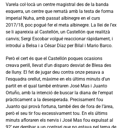
Varela col·locà un centre magistral des de la banda
esquerra, un centre que rematà amb la testa de forma
imperial Nuha, amb passat albinegre en el curs
2017/18, poc pogué fer el meta albinegre. La llei de l’ex
se li apareixia al Castellón, un Castellón que realitzà
canvis; Sergi Escobar volgué reaccionar ràpidament, i
introduí a Belsa i a César Díaz per Bilal i Mario Barco.
Però el cert és que el Castellón poques ocasions
creava perill, llevat d’un disparo desviat de Blesa des
de lluny. El fet de jugar deu contra onze pesava a
l’esquadra orellut, màxime en els últims minuts d’un
partit en el qual també entraren José Mas i Juanto
Ortuño, amb la intenció de buscar la diana de l’empat
pràcticament a la desesperada. Precisament fou
Juanto qui provà fortuna, també des de fora de l’àrea,
però el seu tir fou excessivament tou. En els últims
minuts afloraren els nervis i José Mas fou expulsat al
92’ per derribar a un contrari que no estava pel tema de