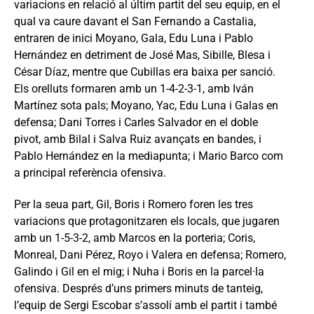
variacions en relació al últim partit del seu equip, en el
qual va caure davant el San Fernando a Castalia,
entraren de inici Moyano, Gala, Edu Luna i Pablo
Hernández en detriment de José Mas, Sibille, Blesa i
César Díaz, mentre que Cubillas era baixa per sanció.
Els orelluts formaren amb un 1-4-2-3-1, amb Iván
Martínez sota pals; Moyano, Yac, Edu Luna i Galas en
defensa; Dani Torres i Carles Salvador en el doble
pivot, amb Bilal i Salva Ruiz avançats en bandes, i
Pablo Hernández en la mediapunta; i Mario Barco com
a principal referència ofensiva.
Per la seua part, Gil, Boris i Romero foren les tres
variacions que protagonitzaren els locals, que jugaren
amb un 1-5-3-2, amb Marcos en la porteria; Coris,
Monreal, Dani Pérez, Royo i Valera en defensa; Romero,
Galindo i Gil en el mig; i Nuha i Boris en la parcel·la
ofensiva. Després d’uns primers minuts de tanteig,
l’equip de Sergi Escobar s’assolí amb el partit i també