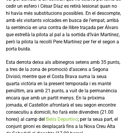
cedir un esfero i César Díaz es retirà lesionat quan no
hi havia més substitucions possibles. En el descompte,
amb els visitants volcades en busca de l’empat, arribà
la sentència en una contra de llibre traçada per Álvaro
que estrellà la pilota al pal a la sortida d’Iván Martínez,
però la pilota la recollí Pere Martínez per fer el segon a
porta buida.
Esta derrota deixa als albinegros setens amb 35 punts,
a tres de la zona de promoció d’ascens a Segona
Divisió; mentre que el Costa Brava suma la seua
quarta victòria en la present temporada i es manté
penúltim, ara amb 21 punts, a vuit de la permanència
encara que amb un partit menys. En la pròxima
jornada, el Castellón afrontarà el seu segon encontre
consecutiu a domicili, ho farà este divendres (21.00
hores) al camp del
Betis Deportivo
; per la seua part, el
conjunt gironí es desplaçarà fins a la Nova Creu Alta