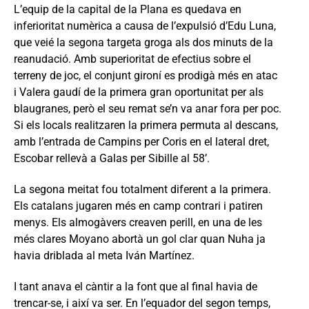
L’equip de la capital de la Plana es quedava en
inferioritat numèrica a causa de l’expulsió d’Edu Luna,
que veié la segona targeta groga als dos minuts de la
reanudació. Amb superioritat de efectius sobre el
terreny de joc, el conjunt gironí es prodigà més en atac
i Valera gaudí de la primera gran oportunitat per als
blaugranes, però el seu remat se’n va anar fora per poc.
Si els locals realitzaren la primera permuta al descans,
amb l’entrada de Campins per Coris en el lateral dret,
Escobar rellevà a Galas per Sibille al 58’.
La segona meitat fou totalment diferent a la primera.
Els catalans jugaren més en camp contrari i patiren
menys. Els almogàvers creaven perill, en una de les
més clares Moyano abortà un gol clar quan Nuha ja
havia driblada al meta Iván Martínez.
I tant anava el càntir a la font que al final havia de
trencar-se, i així va ser. En l’equador del segon temps,