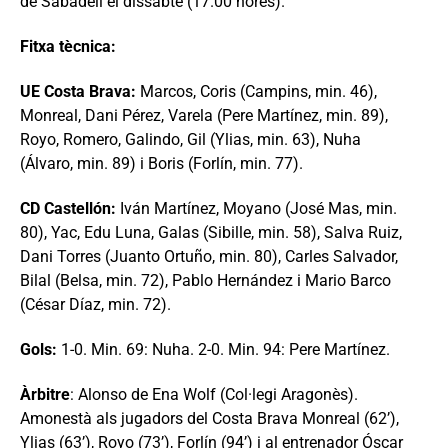
de Sabadell el dissabte (17.00 hores).
Fitxa tècnica:
UE Costa Brava:
Marcos, Coris (Campins, min. 46),
Monreal, Dani Pérez, Varela (Pere Martínez, min. 89),
Royo, Romero, Galindo, Gil (Ylias, min. 63), Nuha
(Álvaro, min. 89) i Boris (Forlín, min. 77).
CD Castellón:
Iván Martínez, Moyano (José Mas, min.
80), Yac, Edu Luna, Galas (Sibille, min. 58), Salva Ruiz,
Dani Torres (Juanto Ortuño, min. 80), Carles Salvador,
Bilal (Belsa, min. 72), Pablo Hernández i Mario Barco
(César Díaz, min. 72).
Gols:
1-0. Min. 69: Nuha. 2-0. Min. 94: Pere Martínez.
Àrbitre
: Alonso de Ena Wolf (Col·legi Aragonès).
Amonestà als jugadors del Costa Brava Monreal (62’),
Ylias (63’), Royo (73’), Forlín (94’) i al entrenador Óscar