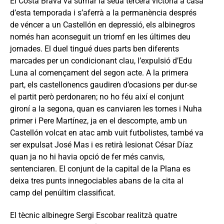
El Costa Brava va sumar la seua tercera victòria a casa
d’esta temporada i s’aferrà a la permanència després
de véncer a un Castellón en depressió, els albinegros
només han aconseguit un triomf en les últimes deu
jornades. El duel tingué dues parts ben diferents
marcades per un condicionant clau, l’expulsió d’Edu
Luna al començament del segon acte. A la primera
part, els castellonencs gaudiren d’ocasions per dur-se
el partit però perdonaren; no ho féu així el conjunt
gironí a la segona, quan es canviaren les tornes i Nuha
primer i Pere Martínez, ja en el descompte, amb un
Castellón volcat en atac amb vuit futbolistes, també va
ser expulsat José Mas i es retirà lesionat César Díaz
quan ja no hi havia opció de fer més canvis,
sentenciaren. El conjunt de la capital de la Plana es
deixa tres punts innegociables abans de la cita al
camp del penúltim classificat.
El tècnic albinegre Sergi Escobar realitzà quatre