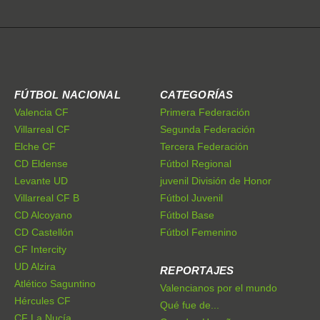
FÚTBOL NACIONAL
CATEGORÍAS
Valencia CF
Primera Federación
Villarreal CF
Segunda Federación
Elche CF
Tercera Federación
CD Eldense
Fútbol Regional
Levante UD
juvenil División de Honor
Villarreal CF B
Fútbol Juvenil
CD Alcoyano
Fútbol Base
CD Castellón
Fútbol Femenino
CF Intercity
UD Alzira
REPORTAJES
Atlético Saguntino
Valencianos por el mundo
Hércules CF
Qué fue de...
CF La Nucía