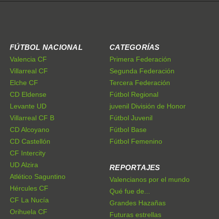
FÚTBOL NACIONAL
CATEGORÍAS
Valencia CF
Primera Federación
Villarreal CF
Segunda Federación
Elche CF
Tercera Federación
CD Eldense
Fútbol Regional
Levante UD
juvenil División de Honor
Villarreal CF B
Fútbol Juvenil
CD Alcoyano
Fútbol Base
CD Castellón
Fútbol Femenino
CF Intercity
UD Alzira
REPORTAJES
Atlético Saguntino
Valencianos por el mundo
Hércules CF
Qué fue de...
CF La Nucía
Grandes Hazañas
Orihuela CF
Futuras estrellas