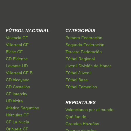
FÚTBOL NACIONAL
CATEGORÍAS
Valencia CF
Primera Federación
Villarreal CF
Segunda Federación
Elche CF
Tercera Federación
CD Eldense
Fútbol Regional
Levante UD
juvenil División de Honor
Villarreal CF B
Fútbol Juvenil
CD Alcoyano
Fútbol Base
CD Castellón
Fútbol Femenino
CF Intercity
UD Alzira
REPORTAJES
Atlético Saguntino
Valencianos por el mundo
Hércules CF
Qué fue de...
CF La Nucía
Grandes Hazañas
Orihuela CF
Futuras estrellas