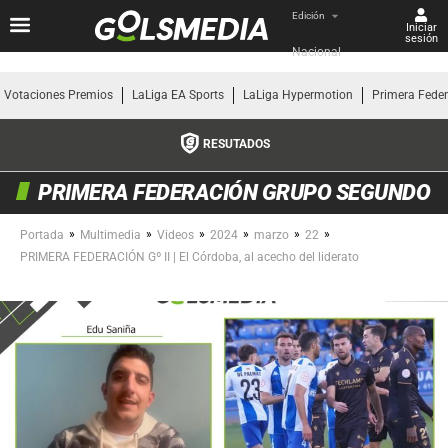
Edición
Iniciar
sesión
Nacional
Votaciones Premios
LaLiga EA Sports
LaLiga Hypermotion
Primera Fede
RESUTADOS
PRIMERA FEDERACIÓN GRUPO SEGUNDO
»
»
»
»
»
»
Portada
Multimedia
Videos
2024
marzo
22
PRIMERA FEDERACIÓN Gº II | El Córdoba, al acecho del liderato