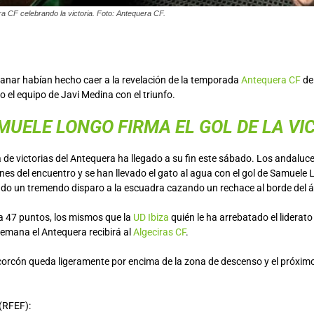
era CF celebrando la victoria. Foto: Antequera CF.
 ganar habían hecho caer a la revelación de la temporada
Antequera CF
del
 el equipo de Javi Medina con el triunfo.
MUELE LONGO FIRMA EL GOL DE LA VI
a de victorias del Antequera ha llegado a su fin este sábado. Los andalu
nes del encuentro y se han llevado el gato al agua con el gol de Samuele L
tado un tremendo disparo a la escuadra cazando un rechace al borde del á
 47 puntos, los mismos que la
UD Ibiza
quién le ha arrebatado el liderato
semana el Antequera recibirá al
Algeciras CF
.
lcorcón queda ligeramente por encima de la zona de descenso y el próximo
RFEF):