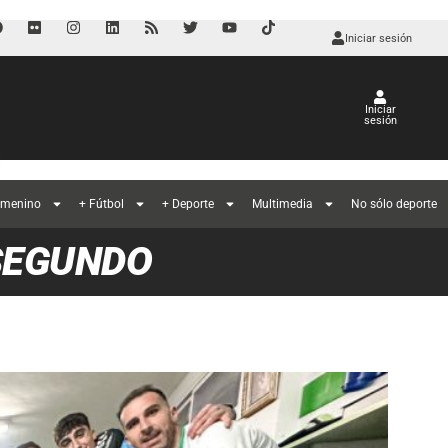
Iniciar sesión
Iniciar
sesión
l
emenino
+ Fútbol
+ Deporte
Multimedia
No sólo deporte
SEGUNDO