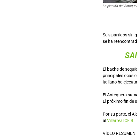
La plantilla del Antequ
Seis partidos sin
se ha reencontrado
SA
El bache de sequí
principales ocasio
italiano ha ejecu
El Antequera suma
El próximo fin de 
Por su parte, el A
al
Villarreal CF B
.
VÍDEO RESUMEN (