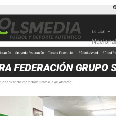
Edición
Naciona
deración
Segunda Federación
Tercera Federación
Fútbol Juvenil
Fútbol F
RA FEDERACIÓN GRUPO 
ale de su bache con victoria frente a la AD Alcorcón