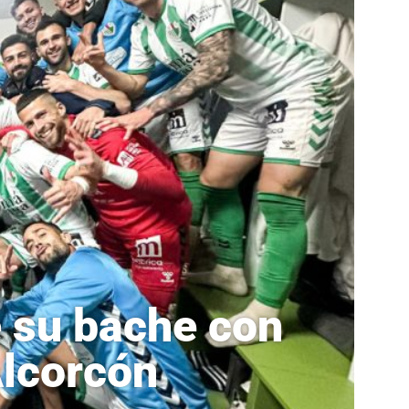
e su bache con
Alcorcón