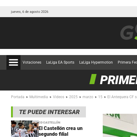
jueves, 6 de agosto 2026
Votaciones
LaLiga EA Sports
LaLiga Hypermotion
Primera Fe
PRIME
»
»
»
»
»
»
Portada
Multimedia
Videos
2025
marzo
15
El Antequera CF s
TE PUEDE INTERESAR
CD CASTELLÓN
El Castellón crea un
segundo filial