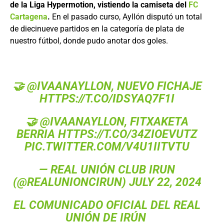
de la Liga Hypermotion, vistiendo la camiseta del
FC
Cartagena
.
En el pasado curso, Ayllón disputó un total
de diecinueve partidos en la categoría de plata de
nuestro fútbol, donde pudo anotar dos goles.
🤝
@IVAANAYLLON
, NUEVO FICHAJE
HTTPS://T.CO/IDSYAQ7F1I
🤝
@IVAANAYLLON
, FITXAKETA
BERRIA
HTTPS://T.CO/34ZIOEVUTZ
PIC.TWITTER.COM/V4U1IITVTU
— REAL UNIÓN CLUB IRUN
(@REALUNIONCIRUN)
JULY 22, 2024
EL COMUNICADO OFICIAL DEL REAL
UNIÓN DE IRÚN