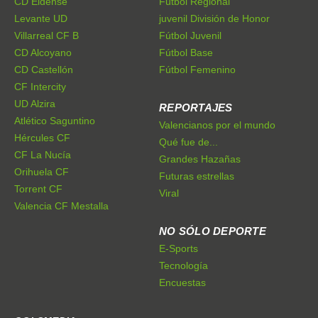
CD Eldense
Fútbol Regional
Levante UD
juvenil División de Honor
Villarreal CF B
Fútbol Juvenil
CD Alcoyano
Fútbol Base
CD Castellón
Fútbol Femenino
CF Intercity
UD Alzira
REPORTAJES
Atlético Saguntino
Valencianos por el mundo
Hércules CF
Qué fue de...
CF La Nucía
Grandes Hazañas
Orihuela CF
Futuras estrellas
Torrent CF
Viral
Valencia CF Mestalla
NO SÓLO DEPORTE
E-Sports
Tecnología
Encuestas