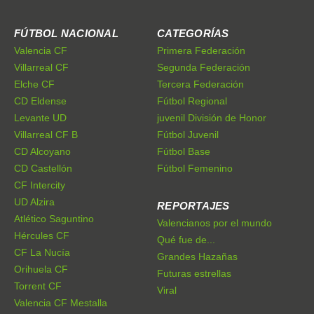
FÚTBOL NACIONAL
CATEGORÍAS
Valencia CF
Primera Federación
Villarreal CF
Segunda Federación
Elche CF
Tercera Federación
CD Eldense
Fútbol Regional
Levante UD
juvenil División de Honor
Villarreal CF B
Fútbol Juvenil
CD Alcoyano
Fútbol Base
CD Castellón
Fútbol Femenino
CF Intercity
UD Alzira
REPORTAJES
Atlético Saguntino
Valencianos por el mundo
Hércules CF
Qué fue de...
CF La Nucía
Grandes Hazañas
Orihuela CF
Futuras estrellas
Torrent CF
Viral
Valencia CF Mestalla