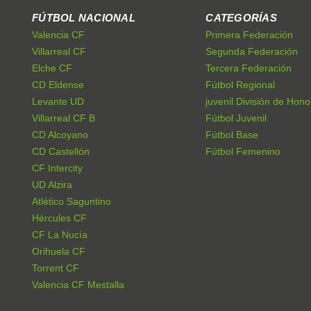
FÚTBOL NACIONAL
CATEGORÍAS
Valencia CF
Primera Federación
Villarreal CF
Segunda Federación
Elche CF
Tercera Federación
CD Eldense
Fútbol Regional
Levante UD
juvenil División de Hono
Villarreal CF B
Fútbol Juvenil
CD Alcoyano
Fútbol Base
CD Castellón
Fútbol Femenino
CF Intercity
UD Alzira
Atlético Saguntino
Hércules CF
CF La Nucía
Orihuela CF
Torrent CF
Valencia CF Mestalla