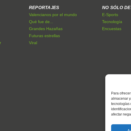
REPORTAJES
NO SÓLO D
Valencianos por el mundo
E-Sports
Qué fue de...
Tecnología
Grandes Hazañas
Encuestas
Futuras estrellas
r
Viral
Para ofrecer
almacenar y/
tecnologías
identificaci
afectar nega
A