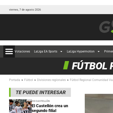
viernes, 7 de agosto 2026
Votaciones
LaLiga EA Sports
LaLiga Hypermotion
Prime
FÚTBOL 
»
»
»
Portada
Fútbol
Divisiones regionales
Fútbol Regional Comunidad Va
TE PUEDE INTERESAR
CD CASTELLÓN
El Castellón crea un
segundo filial