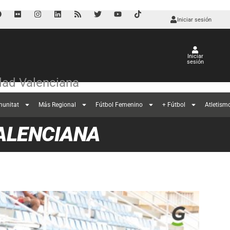
Iniciar sesión
Iniciar
sesión
ad Valenciana
munitat
Más Regional
Fútbol Femenino
+ Fútbol
Atletism
ALENCIANA