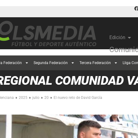
Edición
Comunid
ra Federación
Segunda Federación
Tercera Federación
Lliga Co
REGIONAL COMUNIDAD V
»
»
»
»
lenciana
2025
julio
20
El nuevo reto de David García