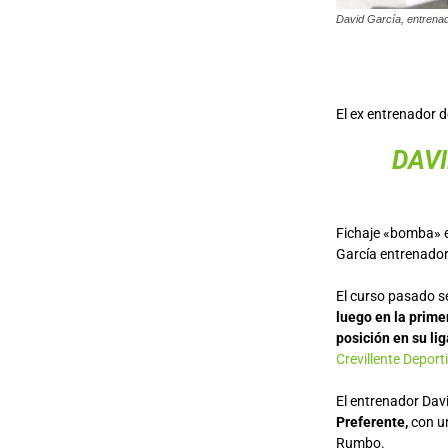
David García, entrena
El ex entrenador d
DAVI
Fichaje «bomba» en
García entrenador
El curso pasado se
luego en la prime
posición en su li
Crevillente Deport
El entrenador Dav
Preferente,
con un
Rumbo.