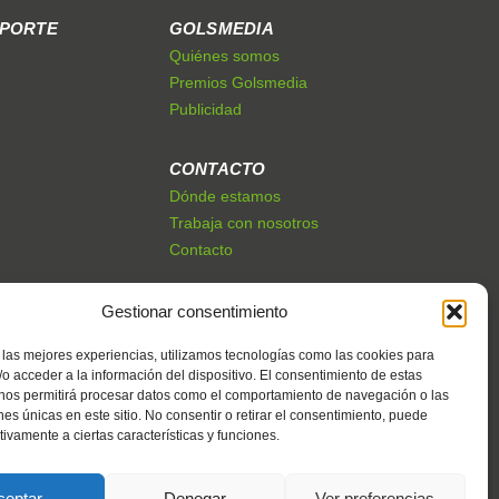
EPORTE
GOLSMEDIA
Quiénes somos
Premios Golsmedia
Publicidad
CONTACTO
Dónde estamos
Trabaja con nosotros
Contacto
Gestionar consentimiento
 las mejores experiencias, utilizamos tecnologías como las cookies para
o acceder a la información del dispositivo. El consentimiento de estas
 nos permitirá procesar datos como el comportamiento de navegación o las
ones únicas en este sitio. No consentir o retirar el consentimiento, puede
tivamente a ciertas características y funciones.
ceptar
Denegar
Ver preferencias