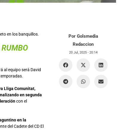
to en los banquillos.
Por Golsmedia
Redaccion
D RUMBO
20 Jul, 2025 -
20:14
irá al equipo será David
 temporadas.
va Lliga Comunitat,
finalizando en segunda
ederación
con el
aguntino en la
nte del Cadete del CD El