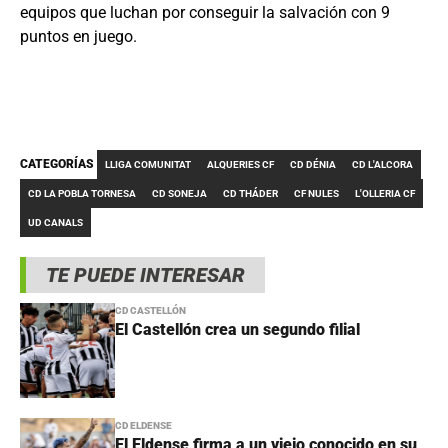
equipos que luchan por conseguir la salvación con 9
puntos en juego.
CATEGORÍAS
LLIGA COMUNITAT
ALQUERIES CF
CD DÉNIA
CD L'ALCORA
CD LA POBLA TORNESA
CD SONEJA
CD THÁDER
CF NULES
L'OLLERIA CF
UD CANALS
TE PUEDE INTERESAR
CD CASTELLÓN
El Castellón crea un segundo filial
CD ELDENSE
El Eldense firma a un viejo conocido en su