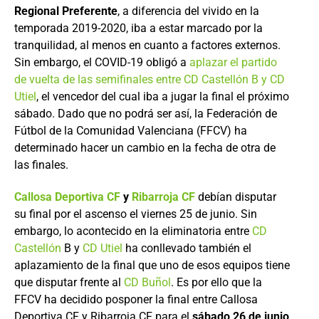
Regional Preferente
, a diferencia del vivido en la
temporada 2019-2020, iba a estar marcado por la
tranquilidad, al menos en cuanto a factores externos.
Sin embargo, el COVID-19 obligó a
aplazar el partido
de vuelta de las semifinales entre CD Castellón B y CD
Utiel
, el vencedor del cual iba a jugar la final el próximo
sábado. Dado que no podrá ser así, la Federación de
Fútbol de la Comunidad Valenciana (FFCV) ha
determinado hacer un cambio en la fecha de otra de
las finales.
Callosa Deportiva CF
y
Ribarroja CF
debían disputar
su final por el ascenso el viernes 25 de junio. Sin
embargo, lo acontecido en la eliminatoria entre
CD
Castellón
B y
CD Utiel
ha conllevado también el
aplazamiento de la final que uno de esos equipos tiene
que disputar frente al
CD Buñol
. Es por ello que la
FFCV ha decidido posponer la final entre Callosa
Deportiva CF y Ribarroja CF para el
sábado 26 de junio