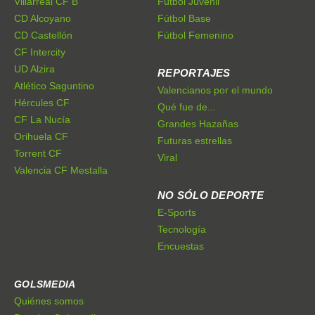
Villarreal CF B
Fútbol Juvenil
CD Alcoyano
Fútbol Base
CD Castellón
Fútbol Femenino
CF Intercity
UD Alzira
REPORTAJES
Atlético Saguntino
Valencianos por el mundo
Hércules CF
Qué fue de...
CF La Nucía
Grandes Hazañas
Orihuela CF
Futuras estrellas
Torrent CF
Viral
Valencia CF Mestalla
NO SÓLO DEPORTE
E-Sports
Tecnología
Encuestas
GOLSMEDIA
Quiénes somos