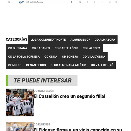
CATEGORÍAS
LLIGA COMUNITAT NORTE
ALQUERIES CF
CD ALMAZORA
CD BURRIANA
CD CABANES
CD CASTELLÓN B
CD L'ALCORA
CD LA POBLA TORNESA
CD ONDA
CD SONEJA
CD VILA D'ONDA
CF NULES
CF SAN PEDRO
CLUB ALMENARA ATLÈTIC
UD VALL DE UXÓ
TE PUEDE INTERESAR
CD CASTELLÓN
El Castellón crea un segundo filial
CD ELDENSE
El Eldense firma a un viejo conocido en su