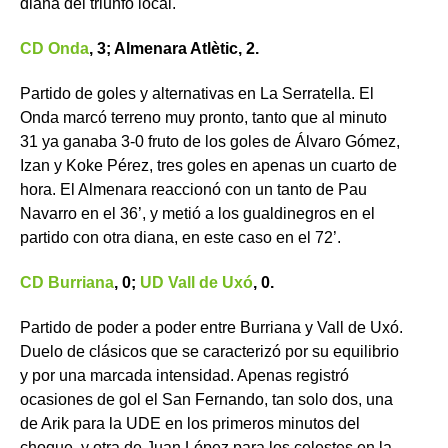
diana del triunfo local.
CD Onda
,
3;
Almenara Atlètic,
2.
Partido de goles y alternativas en La Serratella. El
Onda marcó terreno muy pronto, tanto que al minuto
31 ya ganaba 3-0 fruto de los goles de Álvaro Gómez,
Izan y Koke Pérez, tres goles en apenas un cuarto de
hora. El Almenara reaccionó con un tanto de Pau
Navarro en el 36’, y metió a los gualdinegros en el
partido con otra diana, en este caso en el 72’.
CD Burriana
, 0;
UD Vall de Uxó
, 0.
Partido de poder a poder entre Burriana y Vall de Uxó.
Duelo de clásicos que se caracterizó por su equilibrio
y por una marcada intensidad. Apenas registró
ocasiones de gol el San Fernando, tan solo dos, una
de Arik para la UDE en los primeros minutos del
choque, y otra de Juan López para los celestes en la