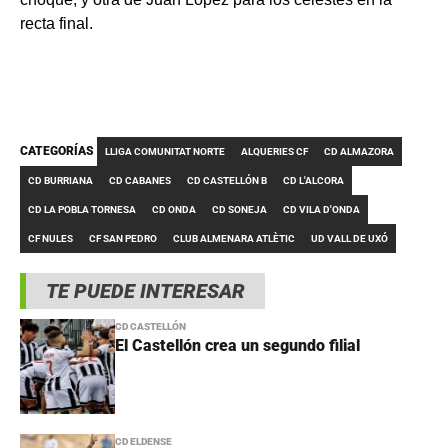
recta final.
CATEGORÍAS
LLIGA COMUNITAT NORTE
ALQUERIES CF
CD ALMAZORA
CD BURRIANA
CD CABANES
CD CASTELLÓN B
CD L'ALCORA
CD LA POBLA TORNESA
CD ONDA
CD SONEJA
CD VILA D'ONDA
CF NULES
CF SAN PEDRO
CLUB ALMENARA ATLÈTIC
UD VALL DE UXÓ
TE PUEDE INTERESAR
CD CASTELLÓN
El Castellón crea un segundo filial
CD ELDENSE