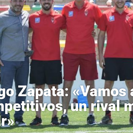
go Zapata: «Vamos 
petitivos, un rival m
ir»