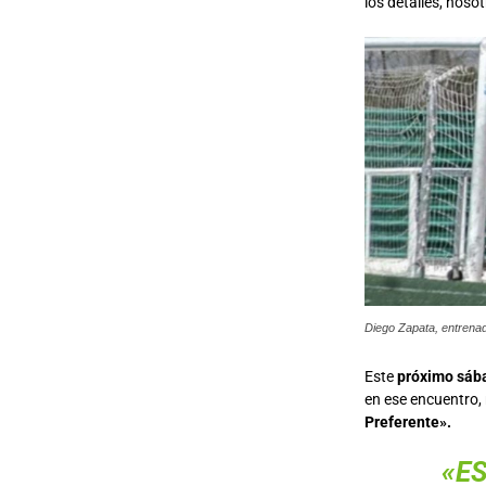
los detalles, noso
Diego Zapata, entrenad
Este
próximo sába
en ese encuentro
Preferente».
«E