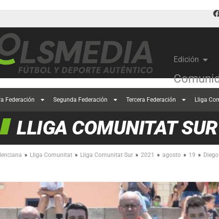
Edición
Comunid
ra Federación
Segunda Federación
Tercera Federación
Lliga Co
LLIGA COMUNITAT SUR
»
»
»
»
»
»
lenciana
Lliga Comunitat
Lliga Comunitat Sur
2021
agosto
19
Diego