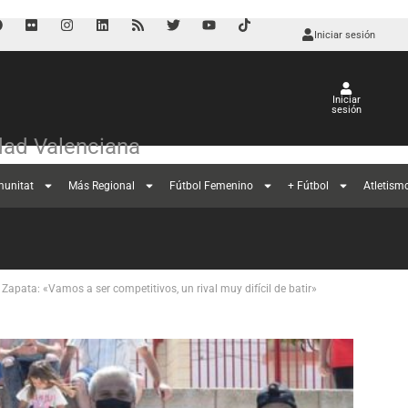
Iniciar sesión
Iniciar
sesión
ad Valenciana
munitat
Más Regional
Fútbol Femenino
+ Fútbol
Atletism
 Zapata: «Vamos a ser competitivos, un rival muy difícil de batir»