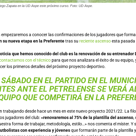
Diego Zapata en la UD Aspe este próximo curso. Foto: UD Aspe.
 empezaremos a conocer las confirmaciones de los jugadores que forma
n su nueva etapa en la Preferente
tras su
reciente ascenso
esta pasada 
oticia que hemos conocido del club es la renovación de su entrenador
contactamos con el técnico
para que nos analizara el éxito de su equipo,
er los primeros detalles del próximo proyecto deportivo.
 SÁBADO EN EL PARTIDO EN EL MUNIC
TES ANTE EL PETRELENSE SE VERÁ AL
QUIPO QUE COMPETIRÁ EN LA PREFER
van trabajando desde hace un mes en este nuevo proyecto 2021/22. La filo
los jugadores del club:
«renovaremos al 75% de la plantilla del ascenso
,
uestra forma de trabajar, metodología, estilo…» nos comenta el míster. Y s
utbolistas con experiencia y jóvenes
que formarán parte de la plantilla