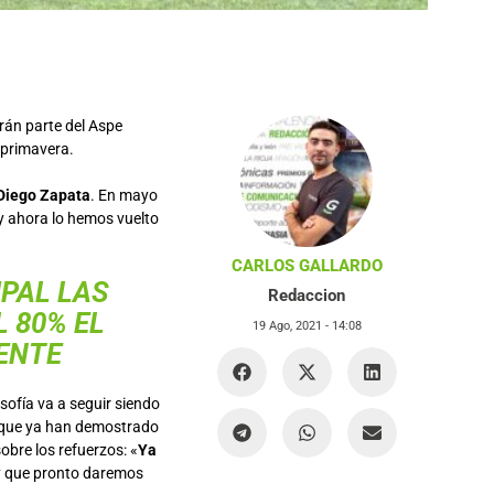
rán parte del Aspe
primavera.
 Diego Zapata
. En mayo
 y ahora lo hemos vuelto
CARLOS GALLARDO
IPAL LAS
Redaccion
 80% EL
19 Ago, 2021 -
14:08
ENTE
sofía va a seguir siendo
 que ya han demostrado
obre los refuerzos: «
Ya
 y que pronto daremos