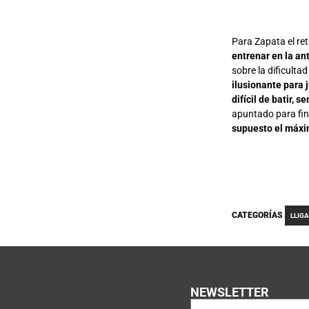
Para Zapata el ret
entrenar en la an
sobre la dificulta
ilusionante para 
difícil de batir,
apuntado para fina
supuesto el máxim
CATEGORÍAS
LLIG
NEWSLETTER