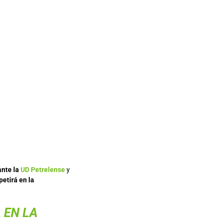
ante la
UD Petrelense
y
etirá en la
 EN LA