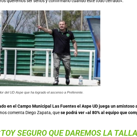
tros queremos ser serios y confirmarlo cuando esté todo cerrado».
or del UD Aspe que ha logrado el ascenso a Preferente.
do en el Campo Municipal Las Fuentes el Aspe UD juega un amistoso 
, nos comenta Diego Zapata, que
se podrá ver «al 80% al equipo que comp
STOY SEGURO QUE DAREMOS LA TALLA