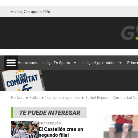
viernes, 7 de agosto 2026
Votaciones
LaLiga EA Sports
LaLiga Hypermotion
Prime
»
»
»
Portada
Fútbol
Divisiones regionales
Fútbol Regional Comunidad Va
TE PUEDE INTERESAR
CD CASTELLÓN
El Castellón crea un
segundo filial