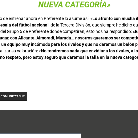
NUEVA CATEGORÍA»
o de entrenar ahora en Preferente lo asume así: «
Lo afronto con mucha i
tesala del fútbol nacional
, de la Tercera División, que siempre he dicho qu
d del Grupo 5 de Preferente donde competirán, esto nos ha respondido: «
E
jugar, con Alicante, Almoradí, Murada… nosotros queremos ser competiti
 ser un equipo muy incómodo para los rivales y que no daremos un balón 
lizar su valoración: «
No tendremos nada que envidiar a los rivales, a 
o respeto, pero estoy seguro que daremos la talla en la nueva catego
A COMUNITAT SUR