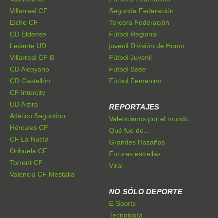
Villarreal CF
Segunda Federación
Elche CF
Tercera Federación
CD Eldense
Fútbol Regional
Levante UD
juvenil División de Honor
Villarreal CF B
Fútbol Juvenil
CD Alcoyano
Fútbol Base
CD Castellón
Fútbol Femenino
CF Intercity
UD Alzira
REPORTAJES
Atlético Saguntino
Valencianos por el mundo
Hércules CF
Qué fue de...
CF La Nucía
Grandes Hazañas
Orihuela CF
Futuras estrellas
Torrent CF
Viral
Valencia CF Mestalla
NO SÓLO DEPORTE
E-Sports
Tecnología