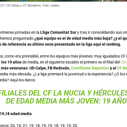
 CF, CD Dénia y CF Benidorm. Foto: clubes.
primeras jornadas en la
Lliga Comunitat Sur
y tras ir consolidando sus onc
s hemos preguntado
¿qué equipo es el de edad media más baja? ¿y el qu
de referencia su último once presentado en la liga aquí el ranking.
les, como era previsible, entre los equipos más jóvenes: muy igualados CF
 los 19 años
de media, en el siguiente escalón el primero es el filial del
CD 
s
más veteranas: UD Calpe, FB Redován,
Crevillente Deportivo
y el
CF B
edia más elevada. ¿La liga premiará la juventud o la experiencia? ¿O los
dia? Aquí los datos:
FILIALES DEL CF LA NUCIA Y HÉRCULE
DE EDAD MEDIA MÁS JOVEN: 19 AÑ
19,18 edad media
nce: 20, 19, 21, 19, 18, 19, 19, 18, 19, 19, 20.