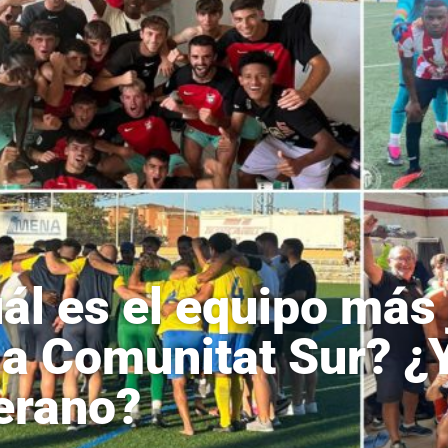
ál es el equipo más 
ga Comunitat Sur? ¿
erano?