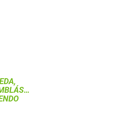
EDA,
AMBLÁS…
IENDO