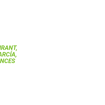
IRANT,
ARCÍA,
ONCES