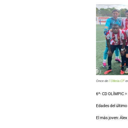
Once de
l´Olleria CF
en
6º- CD OLÍMPIC =
Edades del último o
El más joven: Álex