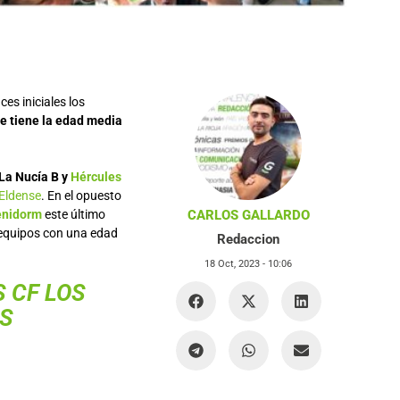
es iniciales los
e tiene la edad media
La Nucía B y
Hércules
Eldense
. En el opuesto
enidorm
este último
CARLOS GALLARDO
 equipos con una edad
Redaccion
18 Oct, 2023 -
10:06
S CF LOS
OS