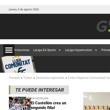
jueves, 6 de agosto 2026
Votaciones
LaLiga EA Sports
LaLiga Hypermotion
Prime
»
»
»
Portada
Fútbol
Divisiones regionales
Fútbol Regional Comunidad Va
TE PUEDE INTERESAR
CD CASTELLÓN
El Castellón crea un
segundo filial