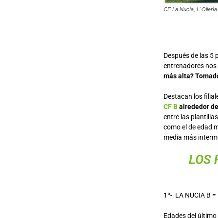
CF La Nucía, L´Ollería
Después de las 5 
entrenadores no
más alta?
Tomado 
Destacan los filia
CF B
alrededor de
entre las plantilla
como el de edad m
media más interme
LOS 
1º- LA NUCIA B =
Edades del último o