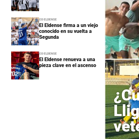
CD ELDENSE
El Eldense firma a un viejo
conocido en su vuelta a
Segunda
CD ELDENSE
El Eldense renueva a una
pieza clave en el ascenso
¿Cu
Lli
vet