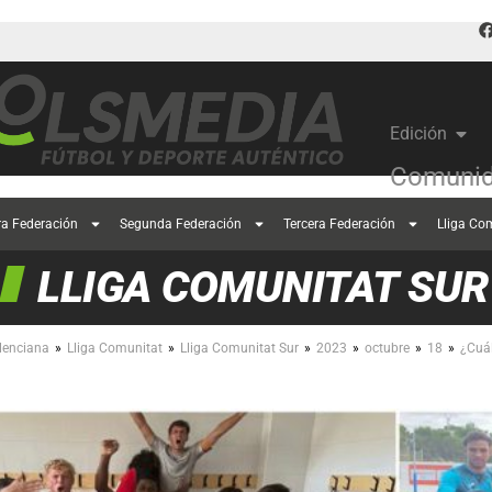
Edición
Comunid
ra Federación
Segunda Federación
Tercera Federación
Lliga Co
LLIGA COMUNITAT SUR
»
»
»
»
»
»
lenciana
Lliga Comunitat
Lliga Comunitat Sur
2023
octubre
18
¿Cuál