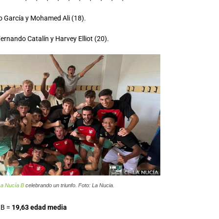
o García y Mohamed Ali (18).
ernando Catalín y Harvey Elliot (20).
a Nucía B
celebrando un triunfo. Foto: La Nucia.
 B =
19,63 edad media