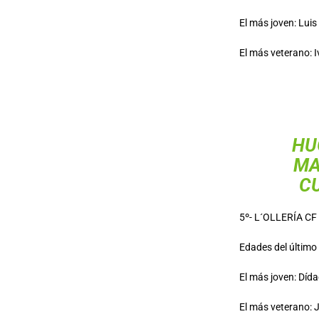
El más joven: Luis
El más veterano: I
HU
MA
CU
5º- L´OLLERÍA CF
Edades del último o
El más joven: Dída
El más veterano: 