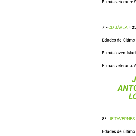
El más veterano: S
7º-
CD JÁVEA
=
2
Edades del último o
El más joven: Mario
El más veterano: 
J
ANTO
L
8º-
UE TAVERNES
Edades del último o