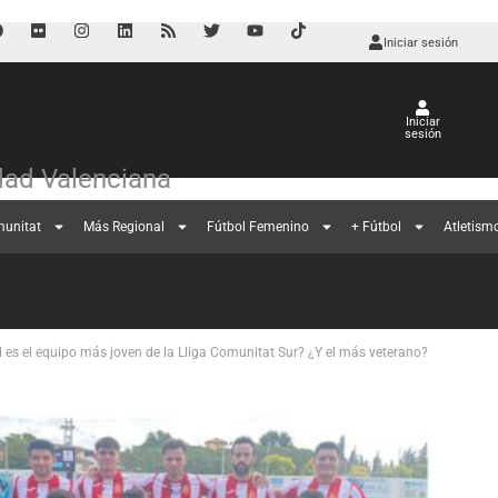
Iniciar sesión
Iniciar
sesión
ad Valenciana
munitat
Más Regional
Fútbol Femenino
+ Fútbol
Atletism
 es el equipo más joven de la Lliga Comunitat Sur? ¿Y el más veterano?