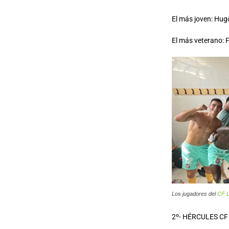
El más joven: Hug
El más veterano: F
Los jugadores del
CF L
2º- HÉRCULES CF