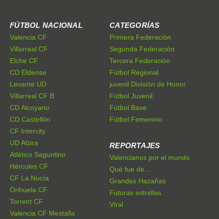
FÚTBOL NACIONAL
CATEGORÍAS
Valencia CF
Primera Federación
Villarreal CF
Segunda Federación
Elche CF
Tercera Federación
CD Eldense
Fútbol Regional
Levante UD
juvenil División de Honor
Villarreal CF B
Fútbol Juvenil
CD Alcoyano
Fútbol Base
CD Castellón
Fútbol Femenino
CF Intercity
UD Alzira
REPORTAJES
Atlético Saguntino
Valencianos por el mundo
Hércules CF
Qué fue de...
CF La Nucía
Grandes Hazañas
Orihuela CF
Futuras estrellas
Torrent CF
Viral
Valencia CF Mestalla