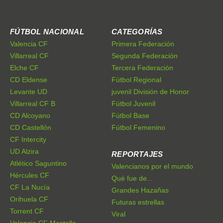
FÚTBOL NACIONAL
CATEGORÍAS
Valencia CF
Primera Federación
Villarreal CF
Segunda Federación
Elche CF
Tercera Federación
CD Eldense
Fútbol Regional
Levante UD
juvenil División de Honor
Villarreal CF B
Fútbol Juvenil
CD Alcoyano
Fútbol Base
CD Castellón
Fútbol Femenino
CF Intercity
UD Alzira
REPORTAJES
Atlético Saguntino
Valencianos por el mundo
Hércules CF
Qué fue de...
CF La Nucía
Grandes Hazañas
Orihuela CF
Futuras estrellas
Torrent CF
Viral