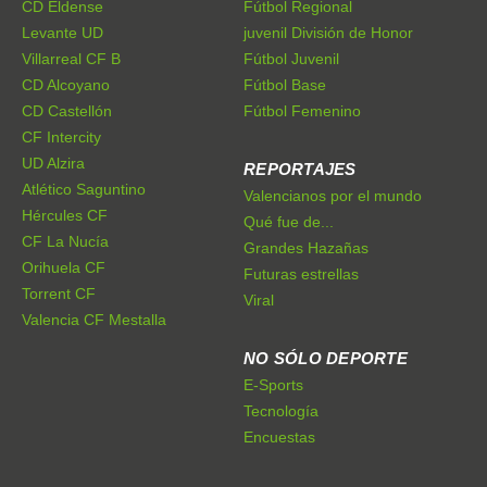
CD Eldense
Fútbol Regional
Levante UD
juvenil División de Honor
Villarreal CF B
Fútbol Juvenil
CD Alcoyano
Fútbol Base
CD Castellón
Fútbol Femenino
CF Intercity
UD Alzira
REPORTAJES
Atlético Saguntino
Valencianos por el mundo
Hércules CF
Qué fue de...
CF La Nucía
Grandes Hazañas
Orihuela CF
Futuras estrellas
Torrent CF
Viral
Valencia CF Mestalla
NO SÓLO DEPORTE
E-Sports
Tecnología
Encuestas