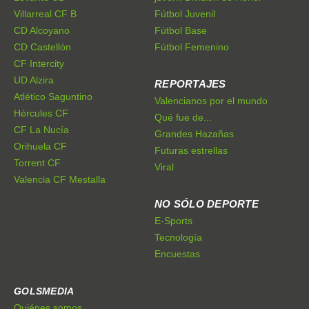
Villarreal CF B
Fútbol Juvenil
CD Alcoyano
Fútbol Base
CD Castellón
Fútbol Femenino
CF Intercity
UD Alzira
REPORTAJES
Atlético Saguntino
Valencianos por el mundo
Hércules CF
Qué fue de...
CF La Nucía
Grandes Hazañas
Orihuela CF
Futuras estrellas
Torrent CF
Viral
Valencia CF Mestalla
NO SÓLO DEPORTE
E-Sports
Tecnología
Encuestas
GOLSMEDIA
Quiénes somos