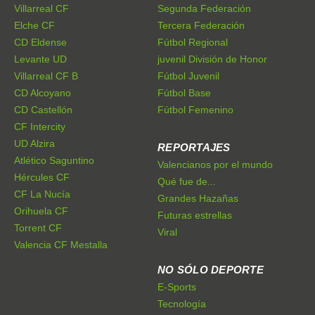
Villarreal CF
Segunda Federación
Elche CF
Tercera Federación
CD Eldense
Fútbol Regional
Levante UD
juvenil División de Honor
Villarreal CF B
Fútbol Juvenil
CD Alcoyano
Fútbol Base
CD Castellón
Fútbol Femenino
CF Intercity
UD Alzira
REPORTAJES
Atlético Saguntino
Valencianos por el mundo
Hércules CF
Qué fue de...
CF La Nucía
Grandes Hazañas
Orihuela CF
Futuras estrellas
Torrent CF
Viral
Valencia CF Mestalla
NO SÓLO DEPORTE
E-Sports
Tecnología