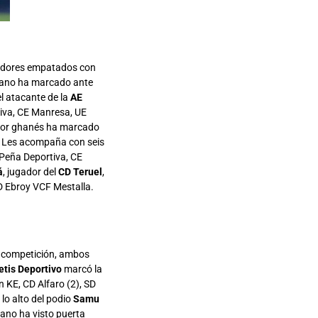
gadores empatados con
citano ha marcado ante
el atacante de la
AE
iva, CE Manresa, UE
ador ghanés ha marcado
C. Les acompaña con seis
 Peña Deportiva, CE
á
, jugador del
CD Teruel
,
CD Ebroy VCF Mestalla.
e competición, ambos
etis Deportivo
marcó la
 KE, CD Alfaro (2), SD
o alto del podio
Samu
riano ha visto puerta