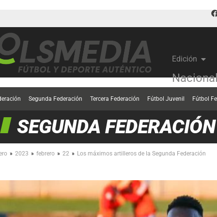
Edición
Naciona
deración
Segunda Federación
Tercera Federación
Fútbol Juvenil
Fútbol F
SEGUNDA FEDERACIÓN
»
»
»
»
ero
2023
febrero
22
Los máximos artilleros de la Segunda Federación