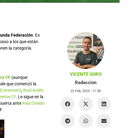
unda Federación
. Es
epaso a los que están
nen la categoría.
VICENTE SORO
ra CF
(aunque
Redaccion
de que comenzó la
D Arenteiro
,
Real Avilés
22 Feb, 2023 -
11:58
rense CF
. Le sigue en la
 puerta ante
Real Oviedo
F.