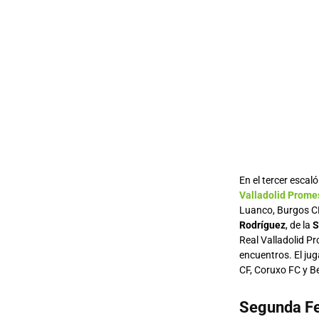
En el tercer esca
Valladolid Prome
Luanco, Burgos C
Rodríguez
, de la
S
Real Valladolid P
encuentros. El ju
CF, Coruxo FC y B
Segunda Fe