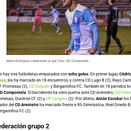
Mario Rodríguez celebrando un gol. Foto: SD Compostela.
lón hay tres futbolistas empatados con
ocho goles
. En primer lugar,
Cédri
sas
, los ha marcado en 18 encuentros, y contra CD Lugo B (2), Rayo Can
F Promesas (2),
CD Guijuelo
y Bergantiños FC. También en 18 partidos l
D Compostela
. El barcelonés ha visto puerta ante CD Arenteiro,
CD Palenc
romesas, Ourense CF (2) y
UP Langreo
(2). Por último,
Antón Escobar
los 
gador del
CD Arenteiro
ha marcado frente a RS Gimnástica, Real Oviedo B 
ergantiños FC (2).
deración grupo 2