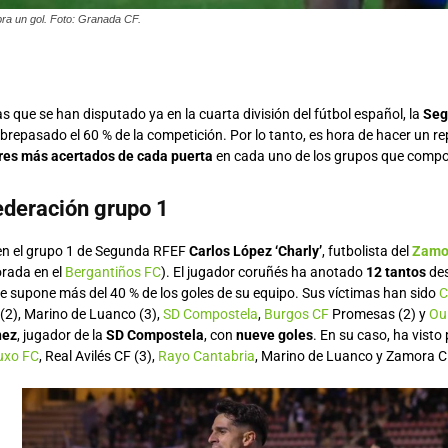
a un gol. Foto: Granada CF.
s que se han disputado ya en la cuarta división del fútbol español, la
Seg
obrepasado el 60 % de la competición. Por lo tanto, es hora de hacer un r
res más acertados de cada puerta
en cada uno de los grupos que compo
deración grupo 1
 en el grupo 1 de Segunda RFEF
Carlos López ‘Charly’
, futbolista del
Zamo
rada en el
Bergantiños FC
). El jugador coruñés ha anotado
12 tantos
des
ue supone más del 40 % de los goles de su equipo. Sus víctimas han sido
C
(2), Marino de Luanco (3),
SD Compostela
,
Burgos CF
Promesas (2) y
Ou
nez
, jugador de la
SD Compostela
, con
nueve goles
. En su caso, ha visto
uxo FC
, Real Avilés CF (3),
Rayo Cantabria
, Marino de Luanco y Zamora C