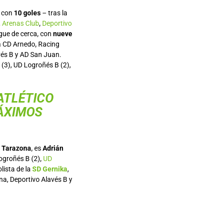
2 con
10 goles
– tras la
,
Arenas Club
,
Deportivo
igue de cerca, con
nueve
a CD Arnedo, Racing
vés B y AD San Juan.
 (3), UD Logroñés B (2),
ATLÉTICO
MÁXIMOS
 Tarazona
, es
Adrián
Logroñés B (2),
UD
olista de la
SD Gernika
,
na, Deportivo Alavés B y