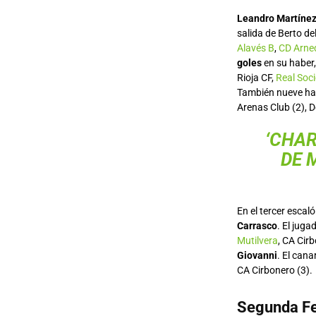
Leandro Martíne
salida de Berto de
Alavés B
,
CD Arne
goles
en su haber
Rioja CF,
Real Soc
También nueve h
Arenas Club (2), 
‘CHAR
DE 
En el tercer escal
Carrasco
. El jug
Mutilvera
, CA Cirb
Giovanni
. El can
CA Cirbonero (3).
Segunda Fe