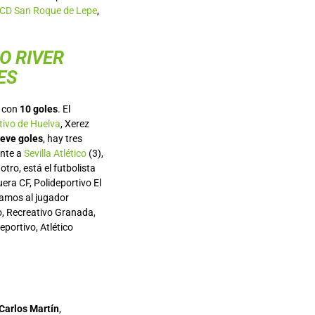
CD San Roque de Lepe
,
O RIVER
ES
, con
10 goles
. El
tivo de Huelva
, Xerez
eve goles
, hay tres
ente a
Sevilla Atlético
(3),
 otro, está el futbolista
era CF, Polideportivo El
tramos al jugador
do, Recreativo Granada,
portivo, Atlético
Carlos Martín
,