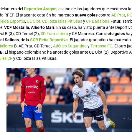
 delantero del
Deportivo Aragón
, es uno de los jugadores que encabeza la 
da RFEF. El atacante catalán ha marcado
nueve goles
contra
AE Prat
,
RC
leida Esportiu
,
UE Olot
,
CD Ibiza Islas Pitiusas
y
CF Badalona
Futur. Tamb
del
VCF Mestalla
,
Alberto Marí
. En su caso, ha visto puerta ante Deporti
l B (3), CD Teruel (2),
SD Formentera
y CE Manresa. Con
siete goles
hay
el Salinas
, de la
SCR Peña Deportiva
. El jugador granadino ha marcado
allorca
B, AE Prat, CD Teruel,
Atlético Saguntino
y
Terrassa FC
. El otro j
 B
. El hispano-colombiano ha anotado goles ante UE Olot (2), Deportivo 
ules CF
y CD Ibiza Islas Pitiusas.