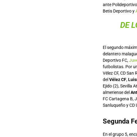
ante Polideportivo
Betis Deportivo y
DE L
El segundo máxim
delantero malagu
Deportivo FC,
Juv
futbolistas. Por u
Vélez CF, CD San R
del
Vélez CF
,
Luis
Ejido (2), Sevilla
almeriense del
An
FC Cartagena B, J
Sanluqueño y CD U
Segunda Fe
En el grupo 5, enc