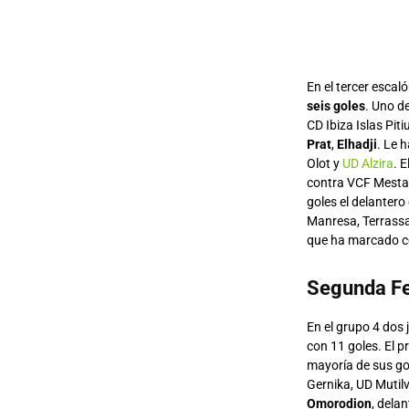
En el tercer esca
seis goles
. Uno de
CD Ibiza Islas Pit
Prat
,
Elhadji
. Le 
Olot y
UD Alzira
. 
contra VCF Mestal
goles el delantero
Manresa, Terrassa
que ha marcado co
Segunda Fe
En el grupo 4 dos
con 11 goles. El p
mayoría de sus go
Gernika, UD Mutilv
Omorodion
, dela