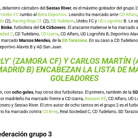
z
, delantero cántabro del
Sestao River
, es el máximo goleador del grupo 
l
Utebo FC
rumbo al
Betis Deportivo
. Leandro ha marcado ante
CD Alfaro
do
(2),
Racing Rioja CF
(2),
CD Tudelano
, Utebo FC y
UD Logroñés
B. Le s
,
Binke
, futbolista del
CA Cirbonero
. El atacante maliense le ha marcado 
iedad C
, CD Tudelano,
CD Izarra
, CD Alfaro, UD Logroñés B, Deportivo Ala
a marcado
Marcos Mendes
, de la
SD Tarazona
. En su caso a CD Tudelano
Deportivo Alavés B y AD San Juan.
LY’ (ZAMORA CF) Y CARLOS MARTÍN (
MADRID B
) ENCABEZAN LA LISTA DE 
GOLEADORES
ón, con
ocho goles
, hay otros dos futbolistas. El primero, también de la
SD
ador madrileño ha marcado frente a CD Izarra,
Beasain KE
, CD Alfaro, UD 
onero y Sestao River. El otro autor de ocho tantos en el grupo 2 es el futb
ario ha marcado contra
CD Brea
, Real Sociedad C, CD Tudelano, SD Tarazo
deración grupo 3