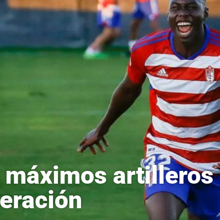
 máximos artilleros
eración