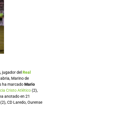
c
, jugador del
Real
tabria, Marino de
os ha marcado
Mario
ia Cristo Atlético
(2),
ha anotado en 21
(2), CD Laredo, Ourense