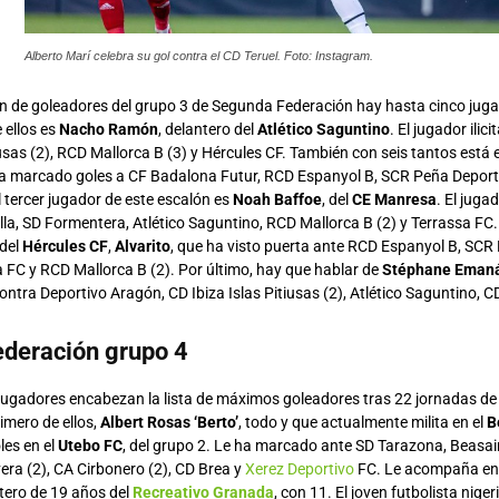
Alberto Marí celebra su gol contra el CD Teruel. Foto: Instagram.
lón de goleadores del grupo 3 de Segunda Federación hay hasta cinco ju
 ellos es
Nacho Ramón
, delantero del
Atlético Saguntino
. El jugador ili
iusas (2), RCD Mallorca B (3) y Hércules CF. También con seis tantos está 
ha marcado goles a CF Badalona Futur, RCD Espanyol B, SCR Peña Deport
El tercer jugador de este escalón es
Noah Baffoe
, del
CE Manresa
. El jug
la, SD Formentera, Atlético Saguntino, RCD Mallorca B (2) y Terrassa F
 del
Hércules CF
,
Alvarito
, que ha visto puerta ante RCD Espanyol B, SCR
 FC y RCD Mallorca B (2). Por último, hay que hablar de
Stéphane Eman
ntra Deportivo Aragón, CD Ibiza Islas Pitiusas (2), Atlético Saguntino, 
deración grupo 4
 jugadores encabezan la lista de máximos goleadores tras 22 jornadas d
rimero de ellos,
Albert Rosas ‘Berto’
, todo y que actualmente milita en el
B
les en el
Utebo FC
, del grupo 2. Le ha marcado ante SD Tarazona, Beasain
era (2), CA Cirbonero (2), CD Brea y
Xerez Deportivo
FC. Le acompaña en l
ntero de 19 años del
Recreativo Granada
, con 11. El joven futbolista nige