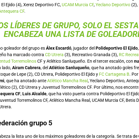
 El Ejido (4), Xerez Deportivo FC,
UCAM Murcia CF
,
Yeclano Deportivo
(2),
Antequera CF
.
OS LÍDERES DE GRUPO, SOLO EL SESTA
ENCABEZA UNA LISTA DE GOLEADOR
o goleador del grupo es
Álex Escardó
, jugador del
Polideportivo El Ejido
eño ha marcado contra
CD Utrera
(3), Recreativo Granada (3),
RC Recrea
entud Torremolinos
CF y Atlético Sanluqueño. En el tercer escalón, con
nu
n lado,
Airam Cabrera
, del
Atlético Sanluqueño
, que ha anotado goles fr
oque de Lepe (2), CD Utrera, Polideportivo El Ejido y
FC Cartagena B
. Por
mi
, que ha anotado ante
Atlético Mancha Real
, Yeclano Deportivo, Antequ
 Atlético (2), CD Utrera y Juventud Torremolinos CF. Por último, nos encon
tequera CF
,
Luis Alcalde
, que ha visto puerta contra Polideportivo El Eji
uventud Torremolinos CF, Atlético Mancha Real, UCAM Murcia CF, Betis De
trera.
deración grupo 5
abeza la lista uno de los máximos goleadores de la categoría. Se trata de