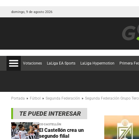
domingo, 9 de agosto 2026
Votaciones
LaLiga EA Sports
LaLiga Hypermotion
Primera Fe
»
»
»
Portada
Fútbol
Segunda Federación
Segunda Federación Grupo Terc
TE PUEDE INTERESAR
CD CASTELLÓN
El Castellón crea un
segundo filial