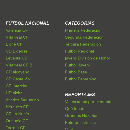
FÚTBOL NACIONAL
CATEGORÍAS
Valencia CF
Primera Federación
Villarreal CF
Segunda Federación
Elche CF
Tercera Federación
CD Eldense
Fútbol Regional
Levante UD
juvenil División de Honor
Villarreal CF B
Fútbol Juvenil
CD Alcoyano
Fútbol Base
CD Castellón
Fútbol Femenino
CF Intercity
UD Alzira
REPORTAJES
Atlético Saguntino
Valencianos por el mundo
Hércules CF
Qué fue de...
CF La Nucía
Grandes Hazañas
Orihuela CF
Futuras estrellas
Torrent CF
Viral