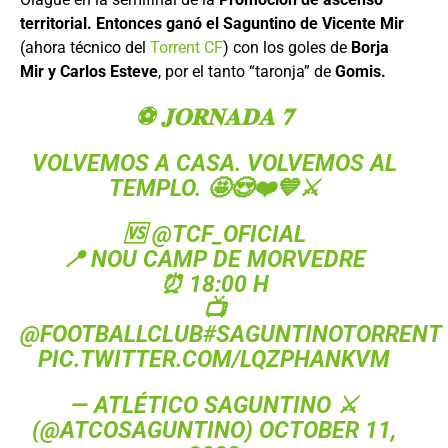
territorial. Entonces ganó el Saguntino de Vicente Mir
(ahora técnico del
Torrent CF
) con los goles de
Borja
Mir y Carlos Esteve
, por el tanto “taronja” de
Gomis.
⚽ 𝐉𝐎𝐑𝐍𝐀𝐃𝐀 𝟕
VOLVEMOS A CASA. VOLVEMOS AL
TEMPLO. 🤩😍❤️💙⚔️
🆚
@TCF_OFICIAL
📍 NOU CAMP DE MORVEDRE
⏰ 18:00 H
📺
@FOOTBALLCLUB
#SAGUNTINOTORRENT
PIC.TWITTER.COM/LQZPHANKVM
— ATLÉTICO SAGUNTINO ⚔️
(@ATCOSAGUNTINO)
OCTOBER 11,