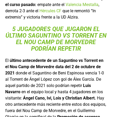
el curso pasado:
empate ante el
Valencia Mestalla
,
derrota 2-3 ante el
Hércules CF
que le remontó “In
extremis” y victoria frente a la UD Alzira.
5 JUGADORES QUE JUGARON EL
ÚLTIMO SAGUNTINO VS TORRENT EN
EL NOU CAMP DE MORVEDRE
PODRÍAN REPETIR
El
último antecedente de un Saguntino vs Torrent en
el Nou Camp de Morvedre data del 2 de octubre de
2021
donde el Saguntino de Beni Espinosa vencía 1-0
al Torrent de Ángel López con gol de Álex García. De
aquel partido de 2021 solo podrían repetir
Luis
Navarro
en el equipo local y hasta 4 jugadores en los
visitante:
Ángel Cano, Ivi, Lois y Christian Albert.
Hay
otro antecedente más reciente entre estos dos equipos,
fuera del Nou Camp de Morvedre, en el Guillermo
Olagüe en la semifinal de la
Promoción de ascenso