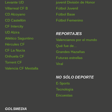
Levante UD
juvenil División de Honor
Villarreal CF B
Fútbol Juvenil
CD Alcoyano
Fútbol Base
CD Castellón
Fútbol Femenino
CF Intercity
UD Alzira
REPORTAJES
Atlético Saguntino
Valencianos por el mundo
Hércules CF
Qué fue de...
CF La Nucía
Grandes Hazañas
Orihuela CF
Futuras estrellas
Torrent CF
Viral
Valencia CF Mestalla
NO SÓLO DEPORTE
E-Sports
Tecnología
Encuestas
GOLSMEDIA