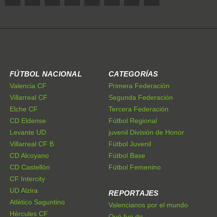
FÚTBOL NACIONAL
CATEGORÍAS
Valencia CF
Primera Federación
Villarreal CF
Segunda Federación
Elche CF
Tercera Federación
CD Eldense
Fútbol Regional
Levante UD
juvenil División de Honor
Villarreal CF B
Fútbol Juvenil
CD Alcoyano
Fútbol Base
CD Castellón
Fútbol Femenino
CF Intercity
UD Alzira
REPORTAJES
Atlético Saguntino
Valencianos por el mundo
Hércules CF
Qué fue de...