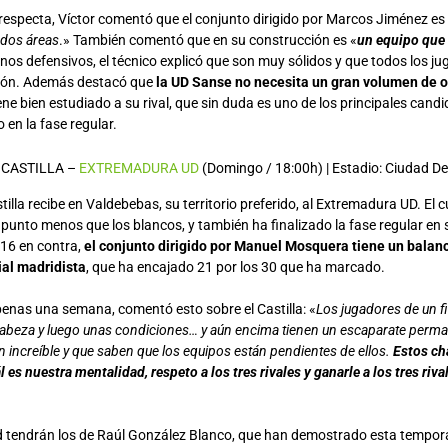
 respecta, Víctor comentó que el conjunto dirigido por Marcos Jiménez es
 dos áreas
.» También comentó que en su construcción es «
un equipo que 
inos defensivos, el técnico explicó que son muy sólidos y que todos los ju
ción. Además destacó que
la UD Sanse no necesita un gran volumen de 
ene bien estudiado a su rival, que sin duda es uno de los principales cand
 en la fase regular.
 CASTILLA –
EXTREMADURA UD
(Domingo / 18:00h) | Estadio: Ciudad D
tilla recibe en Valdebebas, su territorio preferido, al Extremadura UD. El
punto menos que los blancos, y también ha finalizado la fase regular en
 16 en contra,
el conjunto dirigido por Manuel Mosquera tiene un bala
lial madridista
, que ha encajado 21 por los 30 que ha marcado.
penas una semana, comentó esto sobre el Castilla: «
Los jugadores de un fi
cabeza y luego unas condiciones… y aún encima tienen un escaparate perma
 increíble y que saben que los equipos están pendientes de ellos.
Estos ch
l es nuestra mentalidad, respeto a los tres rivales y ganarle a los tres riv
 tendrán los de Raúl González Blanco, que han demostrado esta tempor