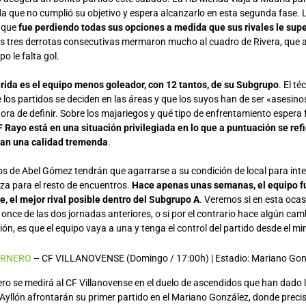
que no cumplió su objetivo y espera alcanzarlo en esta segunda fase. L
 que
fue perdiendo todas sus opciones a medida que sus rivales le sup
as tres derrotas consecutivas mermaron mucho al cuadro de Rivera, que 
o le falta gol.
rida es el equipo menos goleador, con 12 tantos, de su Subgrupo
. El t
los partidos se deciden en las áreas y que los suyos han de ser «asesino
hora de definir. Sobre los majariegos y qué tipo de enfrentamiento espera f
F Rayo está en una situación privilegiada en lo que a puntuación se refi
an una calidad tremenda
.
los de Abel Gómez tendrán que agarrarse a su condición de local para int
nza para el resto de encuentros.
Hace apenas unas semanas, el equipo fu
e, el mejor rival posible dentro del Subgrupo A
. Veremos si en esta ocasi
once de las dos jornadas anteriores, o si por el contrario hace algún cam
ción, es que el equipo vaya a una y tenga el control del partido desde el m
ARNERO
– CF VILLANOVENSE (Domingo / 17:00h) | Estadio: Mariano Gon
ro se medirá al CF Villanovense en el duelo de ascendidos que han dado
e Ayllón afrontarán su primer partido en el Mariano González, donde prec