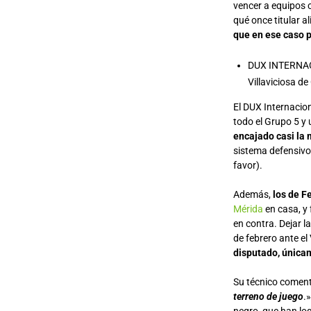
vencer a equipos
qué once titular a
que en ese caso p
DUX INTERNA
Villaviciosa d
El DUX Internacion
todo el Grupo 5 y
encajado casi la 
sistema defensivo
favor).
Además,
los de Fe
Mérida
en casa, y 
en contra. Dejar l
de febrero ante el
disputado, únicam
Su técnico coment
terreno de juego
.