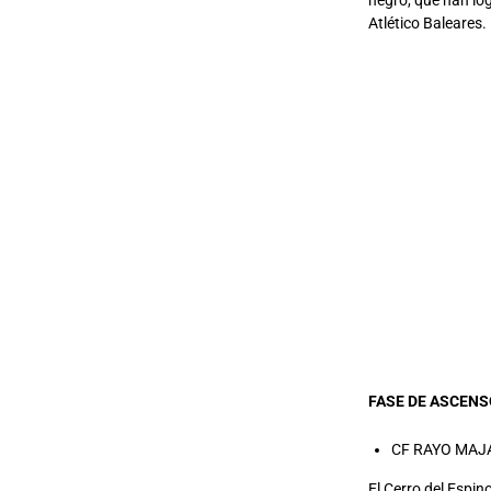
negro, que han lo
Atlético Baleares
FASE DE ASCENS
CF RAYO MAJAD
El Cerro del Espi