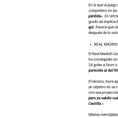
En lo que al juego
competitivo en las
pérdida
«. En térm
grado de implica
gol
. Parece que ti
después de lo visto
REAL MADRID
El Real Madrid Cas
ha conseguido un 
24 goles a favor y
parecido al del fi
El técnico, hace a
un objetivo en su 
con una proyección
pero ya sabéis cuá
Castilla
.»
Misma mentalidad