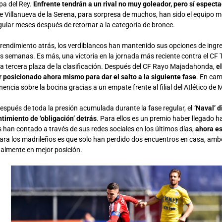
pa del Rey.
Enfrente tendrán a un rival no muy goleador, pero sí espect
de Villanueva de la Serena, para sorpresa de muchos, han sido el equipo 
gular meses después de retornar a la categoría de bronce.
 rendimiento atrás, los verdiblancos han mantenido sus opciones de ingr
s semanas. Es más, una victoria en la jornada más reciente contra el CF 
la tercera plaza de la clasificación. Después del CF Rayo Majadahonda,
e
 posicionado ahora mismo para dar el salto a la siguiente fase
. En cam
encia sobre la bocina gracias a un empate frente al filial del Atlético de 
espués de toda la presión acumulada durante la fase regular, e
l ‘Naval’ 
ntimiento de ‘obligación’ detrás
. Para ellos es un premio haber llegado h
han contado a través de sus redes sociales en los últimos días,
ahora e
para los madrileños es que solo han perdido dos encuentros en casa, ambo
nalmente en mejor posición.