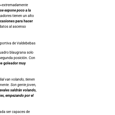
 «
extremadamente
se expone poco a la
gadores tienen un alto
ocasiones para hacer
idatos al ascenso
eportiva de Valdebebas
 cuadro blaugrana solo
 segunda posición. Con
nce goleador muy
lial van volando, tienen
nente. Son gente joven,
avales saldrán volando,
ales, empezando por el
ada ser capaces de