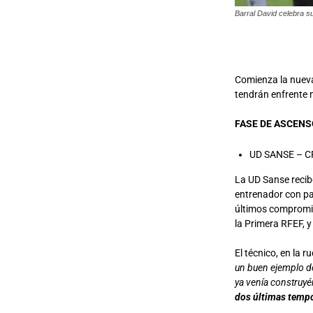
Barral David celebra su
Comienza la nueva
tendrán enfrente 
FASE DE ASCEN
UD SANSE – CF
La UD Sanse recibe
entrenador con p
últimos compromis
la Primera RFEF, y
El técnico, en la 
un buen ejemplo de
ya venía construy
dos últimas tempo