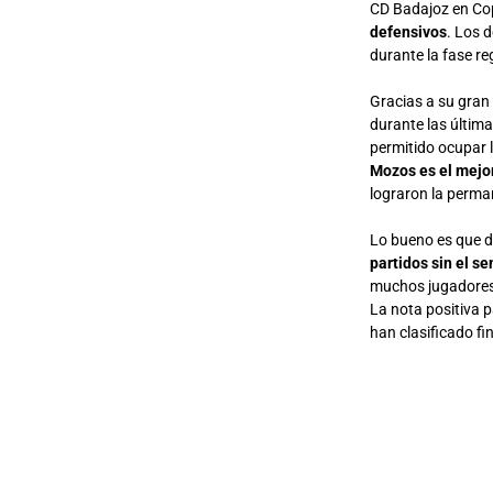
CD Badajoz en Co
defensivos
. Los 
durante la fase re
Gracias a su gran
durante las última
permitido ocupar 
Mozos es el mejor
lograron la perman
Lo bueno es que d
partidos sin el se
muchos jugadores 
La nota positiva 
han clasificado fi