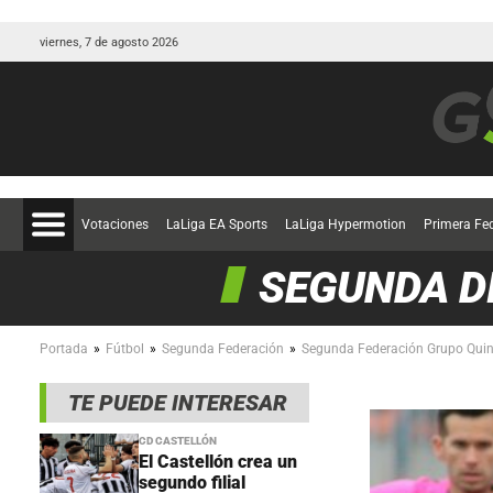
viernes, 7 de agosto 2026
Votaciones
LaLiga EA Sports
LaLiga Hypermotion
Primera Fe
SEGUNDA D
»
»
»
Portada
Fútbol
Segunda Federación
Segunda Federación Grupo Quin
TE PUEDE INTERESAR
CD CASTELLÓN
El Castellón crea un
segundo filial