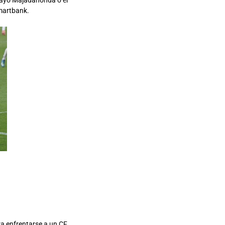
 Rayo Majadahonda o el
Smartbank.
ra enfrentarse a un CF