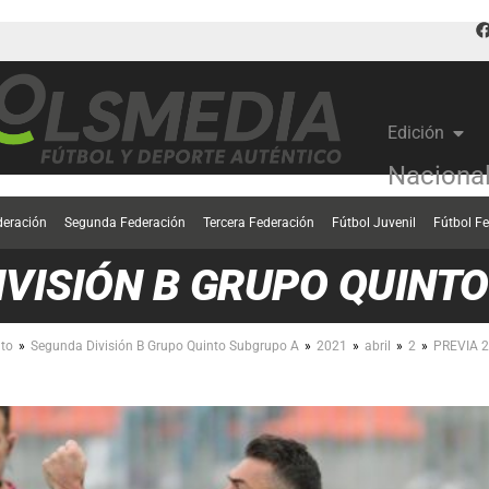
Edición
Naciona
deración
Segunda Federación
Tercera Federación
Fútbol Juvenil
Fútbol F
IVISIÓN B GRUPO QUINT
»
»
»
»
»
to
Segunda División B Grupo Quinto Subgrupo A
2021
abril
2
PREVIA 2ª