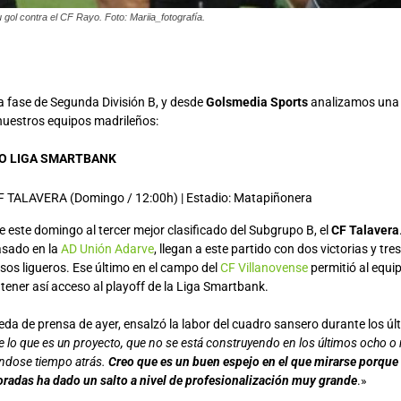
 gol contra el CF Rayo. Foto: Mariia_fotografía.
 fase de Segunda División B, y desde
Golsmedia Sports
analizamos una 
nuestros equipos madrileños:
SO LIGA SMARTBANK
 TALAVERA (Domingo / 12:00h) | Estadio: Matapiñonera
 este domingo al tercer mejor clasificado del Subgrupo B, el
CF Talavera
asado en la
AD Unión Adarve
, llegan a este partido con dos victorias y tr
os ligueros. Ese último en el campo del
CF Villanovense
permitió al equi
 tener así acceso al playoff de la Liga Smartbank.
rueda de prensa de ayer, ensalzó la labor del cuadro sansero durante los úl
 lo que es un proyecto, que no se está construyendo en los últimos ocho o
éndose tiempo atrás.
Creo que es un buen espejo en el que mirarse porque 
radas ha dado un salto a nivel de profesionalización muy grande
.»