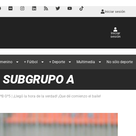
Iniciar sesión
Iniciar
sesión
l
emenino
+ Fútbol
+ Deporte
Multimedia
No sólo deporte
O SUBGRUPO A
B Gº5 | ¡Llegó la hora de la verdad! ¡Que dé comienzo el baile!