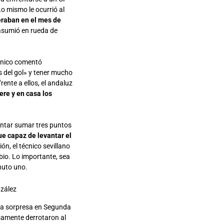
o mismo le ocurrió al
eraban en el mes de
asumió en rueda de
écnico comentó
s del gol» y tener mucho
rente a ellos, el andaluz
ere y en casa los
entar sumar tres puntos
e capaz de levantar el
ón, el técnico sevillano
bio. Lo importante, sea
inuto uno.
zález
 la sorpresa en Segunda
isamente derrotaron al