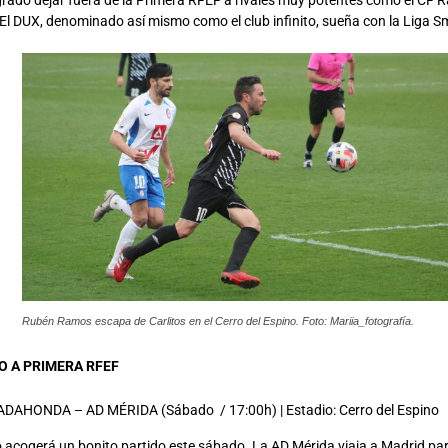
grado dejar fuera de la Primera RFEF a rivales muy potentes como el CF
. El DUX, denominado así mismo como el club infinito, sueña con la Liga 
Rubén Ramos escapa de Carlitos en el Cerro del Espino. Foto: Mariia_fotografía.
O A PRIMERA RFEF
AHONDA – AD MÉRIDA (Sábado / 17:00h) | Estadio: Cerro del Espino
no acogerá un bonito partido este sábado. La AD Mérida viaja a Madrid pa