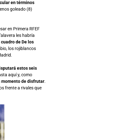
acular en términos
menos goleado (8)
esar en Primera RFEF
Talavera les habría
l cuadro de De los
bio, los rojiblancos
Madrid.
disputará estos seis
asta aquí y, como
s momento de disfrutar
.
s frente a rivales que