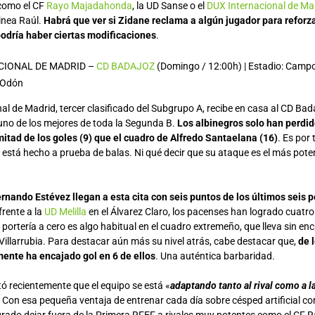
 como el CF
Rayo Majadahonda
, la UD Sanse o el
DUX Internacional de Ma
linea Raúl.
Habrá que ver si Zidane reclama a algún jugador para reforza
odría haber ciertas modificaciones
.
CIONAL DE MADRID –
CD BADAJOZ
(Domingo / 12:00h) | Estadio: Campo
e Odón
al de Madrid, tercer clasificado del Subgrupo A, recibe en casa al CD Bada
 uno de los mejores de toda la Segunda B.
Los albinegros solo han perdid
mitad de los goles (9) que el cuadro de Alfredo Santaelana (16)
. Es por 
 está hecho a prueba de balas. Ni qué decir que su ataque es el más pote
rnando Estévez llegan a esta cita con seis puntos de los últimos seis p
frente a la
UD Melilla
en el Álvarez Claro, los pacenses han logrado cuatro
a portería a cero es algo habitual en el cuadro extremeño, que lleva sin en
 Villarrubia. Para destacar aún más su nivel atrás, cabe destacar que,
de 
ente ha encajado gol en 6 de ellos
. Una auténtica barbaridad.
ó recientemente que el equipo se está «
adaptando tanto al rival como a l
» Con esa pequeña ventaja de entrenar cada día sobre césped artificial c