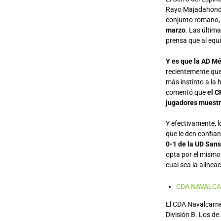
Rayo Majadahonda 
conjunto romano,
marzo
. Las últim
prensa que al equip
Y es que la AD Mé
recientemente que 
más instinto a la 
comentó que
el C
jugadores muestr
Y efectivamente, 
que le den confia
0-1 de la UD Sans
opta por el mismo 
cual sea la alinea
CDA NAVALC
El CDA Navalcarne
División B. Los d