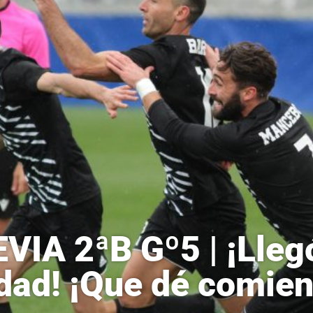
VIA 2ªB Gº5 | ¡Llegó
dad! ¡Que dé comienz