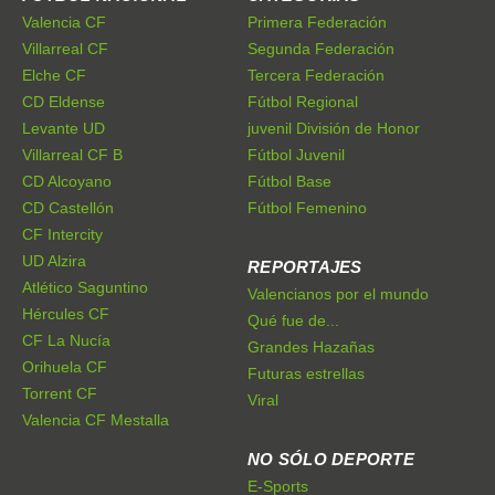
Valencia CF
Primera Federación
Villarreal CF
Segunda Federación
Elche CF
Tercera Federación
CD Eldense
Fútbol Regional
Levante UD
juvenil División de Honor
Villarreal CF B
Fútbol Juvenil
CD Alcoyano
Fútbol Base
CD Castellón
Fútbol Femenino
CF Intercity
UD Alzira
REPORTAJES
Atlético Saguntino
Valencianos por el mundo
Hércules CF
Qué fue de...
CF La Nucía
Grandes Hazañas
Orihuela CF
Futuras estrellas
Torrent CF
Viral
Valencia CF Mestalla
NO SÓLO DEPORTE
E-Sports