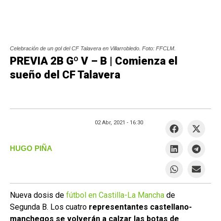
Celebración de un gol del CF Talavera en Villarrobledo. Foto: FFCLM.
PREVIA 2B Gº V – B | Comienza el
sueño del CF Talavera
02 Abr, 2021 -
16:30
HUGO PIÑA
Nueva dosis de
fútbol en Castilla-La Mancha
de
Segunda B. Los cuatro
representantes castellano-
manchegos se volverán a calzar las botas de