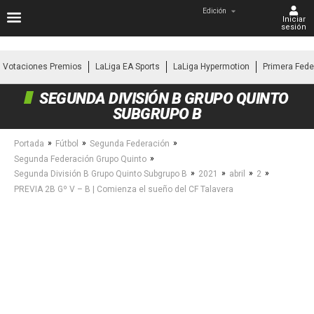
Edición
Iniciar
sesión
Votaciones Premios
LaLiga EA Sports
LaLiga Hypermotion
Primera Fede
SEGUNDA DIVISIÓN B GRUPO QUINTO
SUBGRUPO B
»
»
»
Portada
Fútbol
Segunda Federación
»
Segunda Federación Grupo Quinto
»
»
»
»
Segunda División B Grupo Quinto Subgrupo B
2021
abril
2
PREVIA 2B Gº V – B | Comienza el sueño del CF Talavera