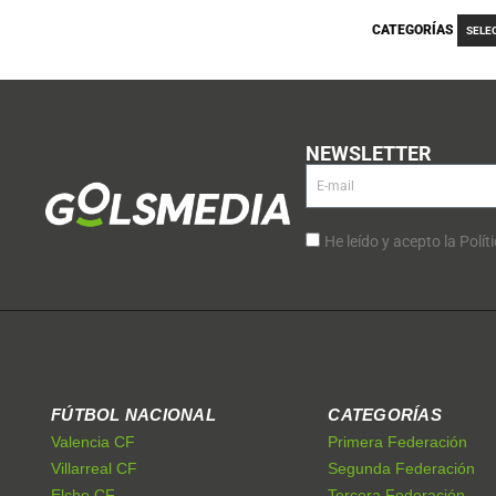
CATEGORÍAS
SELE
NEWSLETTER
He leído y acepto la Polít
FÚTBOL NACIONAL
CATEGORÍAS
Valencia CF
Primera Federación
Villarreal CF
Segunda Federación
Elche CF
Tercera Federación