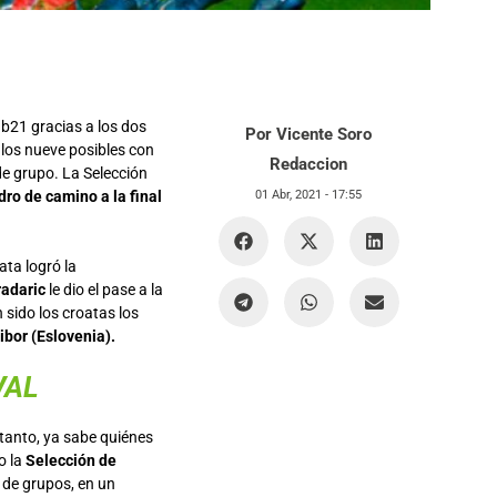
ub21 gracias a los dos
Por Vicente Soro
los nueve posibles con
Redaccion
de grupo. La Selección
dro de camino a la final
01 Abr, 2021 -
17:55
ata logró la
radaric
le dio el pase a la
 sido los croatas los
ibor (Eslovenia).
VAL
o tanto, ya sabe quiénes
o la
Selección de
e de grupos, en un