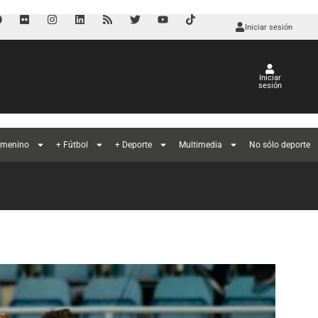
Iniciar sesión
Iniciar
sesión
l
emenino
+ Fútbol
+ Deporte
Multimedia
No sólo deporte