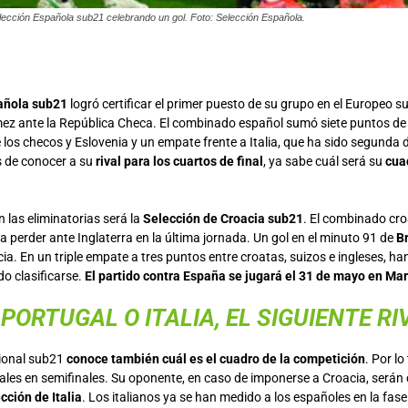
lección Española sub21 celebrando un gol. Foto: Selección Española.
añola sub21
logró certificar el primer puesto de su grupo en el Europeo s
ez ante la República Checa. El combinado español sumó siete puntos de 
 los checos y Eslovenia y un empate frente a Italia, que ha sido segunda 
 de conocer a su
rival para los cuartos de final
, ya sabe cuál será su
cua
n las eliminatorias será la
Selección de Croacia sub21
. El combinado cro
 a perder ante Inglaterra en la última jornada. Un gol en el minuto 91 de
B
ia. En un triple empate a tres puntos entre croatas, suizos e ingleses, han
o clasificarse.
El partido contra España se jugará el 31 de mayo en Mar
PORTUGAL O ITALIA, EL SIGUIENTE RI
ional sub21
conoce también cuál es el cuadro de la competición
. Por l
ales en semifinales. Su oponente, en caso de imponerse a Croacia, serán 
cción de Italia
. Los italianos ya se han medido a los españoles en la fas