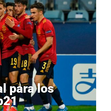
l para los
b21