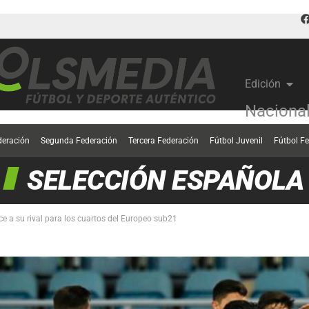
Edición
Naciona
deración
Segunda Federación
Tercera Federación
Fútbol Juvenil
Fútbol F
SELECCIÓN ESPAÑOLA
 a su rival para los cuartos del Europeo sub21