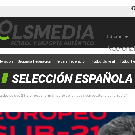
Edición
Naciona
deración
Segunda Federación
Tercera Federación
Fútbol Juvenil
Fútbol F
SELECCIÓN ESPAÑOLA
ia decide qué 23 promesas forman parte de la nueva convocatoria de la Sub-21