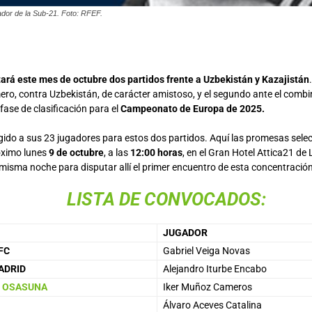
ador de la Sub-21. Foto: RFEF.
tará este mes de octubre dos partidos
frente a Uzbekistán y Kazajistán
imero, contra Uzbekistán, de carácter amistoso, y el segundo ante el comb
 fase de clasificación para el
Campeonato de Europa de 2025.
egido a sus 23 jugadores para estos dos partidos. Aquí las promesas sel
óximo lunes
9 de octubre
, a las
12:00 horas
, en el Gran Hotel Attica21 de
misma noche para disputar allí el primer encuentro de esta concentració
LISTA DE CONVOCADOS:
JUGADOR
FC
Gabriel Veiga Novas
ADRID
Alejandro Iturbe Encabo
O OSASUNA
Iker Muñoz Cameros
Álvaro Aceves Catalina