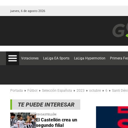
jueves, 6 de agosto 2026
Votaciones
LaLiga EA Sports
LaLiga Hypermotion
Primera Fe
»
»
»
»
»
»
Portada
Fútbol
Selección Española
2023
octubre
6
Santi Dén
TE PUEDE INTERESAR
CD CASTELLÓN
El Castellón crea un
segundo filial