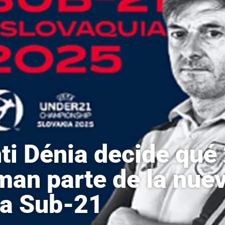
ti Dénia decide qué
man parte de la nue
la Sub-21