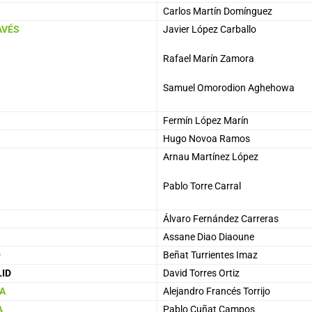
Carlos Martín Domínguez
AVÉS
Javier López Carballo
Rafael Marín Zamora
Samuel Omorodion Aghehowa
Fermín López Marín
Hugo Novoa Ramos
Arnau Martínez López
Pablo Torre Carral
Álvaro Fernández Carreras
Assane Diao Diaoune
D
Beñat Turrientes Imaz
LID
David Torres Ortiz
A
Alejandro Francés Torrijo
A
Pablo Cuñat Campos