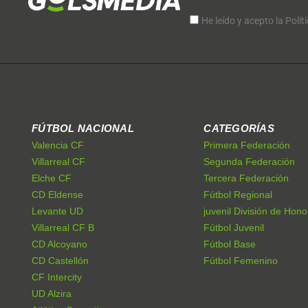
He leído y acepto la Polít
FÚTBOL NACIONAL
CATEGORÍAS
Valencia CF
Primera Federación
Villarreal CF
Segunda Federación
Elche CF
Tercera Federación
CD Eldense
Fútbol Regional
Levante UD
juvenil División de Hono
Villarreal CF B
Fútbol Juvenil
CD Alcoyano
Fútbol Base
CD Castellón
Fútbol Femenino
CF Intercity
UD Alzira