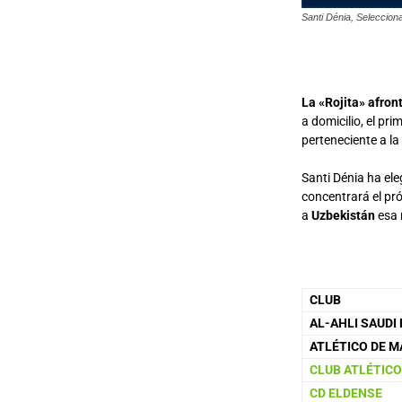
Santi Dénia, Seleccion
La «Rojita» afron
a domicilio, el pr
perteneciente a la
Santi Dénia ha el
concentrará el pr
a
Uzbekistán
esa 
CLUB
AL-AHLI SAUDI 
ATLÉTICO DE M
CLUB ATLÉTIC
CD ELDENSE