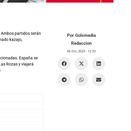
. Ambos partidos serán
Por Golsmedia
inado kazajo,
Redaccion
06 Oct, 2023 -
12:33
eccionadas. España se
 Las Rozas y viajará
n