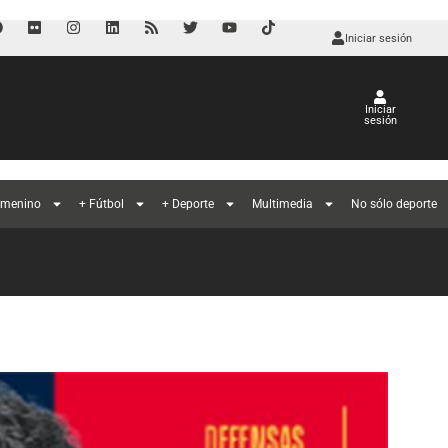
Iniciar sesión
Iniciar
sesión
l
emenino
+ Fútbol
+ Deporte
Multimedia
No sólo deporte