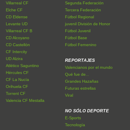
Villarreal CF
Segunda Federación
Elche CF
Tercera Federación
CD Eldense
Fútbol Regional
Levante UD
juvenil División de Honor
Villarreal CF B
Fútbol Juvenil
CD Alcoyano
Fútbol Base
CD Castellón
Fútbol Femenino
CF Intercity
UD Alzira
REPORTAJES
Atlético Saguntino
Valencianos por el mundo
Hércules CF
Qué fue de...
CF La Nucía
Grandes Hazañas
Orihuela CF
Futuras estrellas
Torrent CF
Viral
Valencia CF Mestalla
NO SÓLO DEPORTE
E-Sports
Tecnología