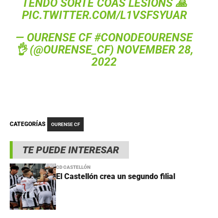
TENDO SORTE COAS LESIÓNS 🙏
PIC.TWITTER.COM/L1VSFSYUAR
— OURENSE CF #CONODEOURENSE
👌 (@OURENSE_CF)
NOVEMBER 28,
2022
CATEGORÍAS
OURENSE CF
TE PUEDE INTERESAR
CD CASTELLÓN
El Castellón crea un segundo filial