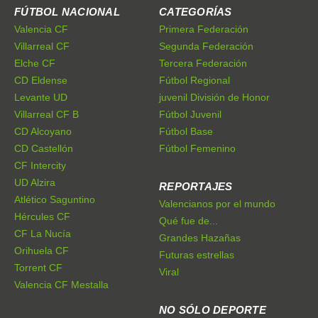
FÚTBOL NACIONAL
CATEGORÍAS
Valencia CF
Primera Federación
Villarreal CF
Segunda Federación
Elche CF
Tercera Federación
CD Eldense
Fútbol Regional
Levante UD
juvenil División de Honor
Villarreal CF B
Fútbol Juvenil
CD Alcoyano
Fútbol Base
CD Castellón
Fútbol Femenino
CF Intercity
UD Alzira
REPORTAJES
Atlético Saguntino
Valencianos por el mundo
Hércules CF
Qué fue de...
CF La Nucía
Grandes Hazañas
Orihuela CF
Futuras estrellas
Torrent CF
Viral
Valencia CF Mestalla
NO SÓLO DEPORTE