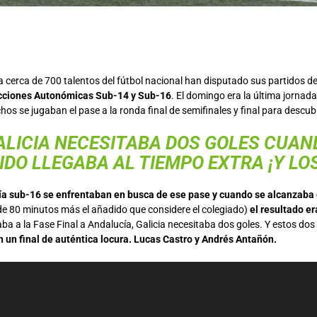
a cerca de 700 talentos del fútbol nacional han disputado sus partidos d
cciones Autonómicas Sub-14 y Sub-16
. El domingo era la última jorna
s se jugaban el pase a la ronda final de semifinales y final para descub
ALICIA NECESITABA DOS GOLES CUAN
IDO LLEGABA AL TIEMPO EXTRA ¡Y LO
ía sub-16 se enfrentaban en busca de ese pase y cuando se alcanzaba 
 de 80 minutos más el añadido que considere el colegiado)
el resultado e
ba a la Fase Final a Andalucía, Galicia necesitaba dos goles. Y estos dos
n un final de auténtica locura. Lucas Castro y Andrés Antañón.