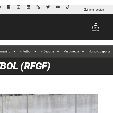
Iniciar sesión
Iniciar
sesión
emenino
+ Fútbol
+ Deporte
Multimedia
No sólo deporte
BOL (RFGF)