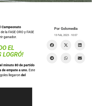
el
Campeonato
Por Golsmedia
da de la FASE ORO y FASE
13 Feb, 2023 -
10:07
rir ganador.
DO EL
S LOGRÓ!
el minuto 80 de partido
ra de empate a uno.
Este
 goles llegaron
del