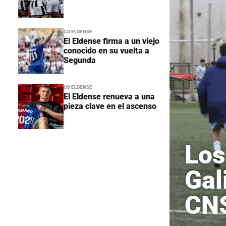
CD ELDENSE
El Eldense firma a un viejo
conocido en su vuelta a
Segunda
CD ELDENSE
El Eldense renueva a una
pieza clave en el ascenso
Los
Gal
CN