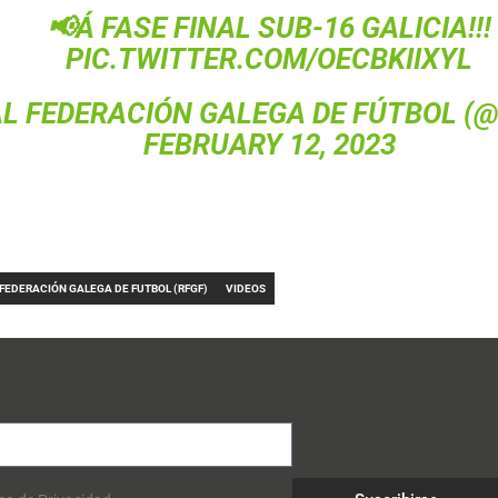
📢Á FASE FINAL SUB-16 GALICIA!!!
PIC.TWITTER.COM/OECBKIIXYL
AL FEDERACIÓN GALEGA DE FÚTBOL (
FEBRUARY 12, 2023
 FEDERACIÓN GALEGA DE FUTBOL (RFGF)
VIDEOS