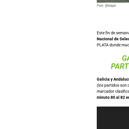
Foto: @futgal
Este fin de seman
Nacional de Sele
PLATA donde mucho
G
PART
Galicia y Andaluc
(los partidos son
marcador clasifica
minuto 80 al 82 e
Reproductor
de
vídeo