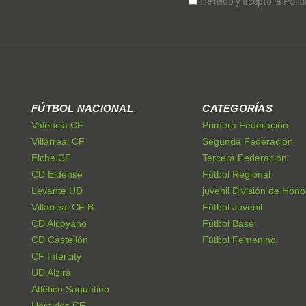
He leído y acepto la Polít
FÚTBOL NACIONAL
CATEGORÍAS
Valencia CF
Primera Federación
Villarreal CF
Segunda Federación
Elche CF
Tercera Federación
CD Eldense
Fútbol Regional
Levante UD
juvenil División de Hono
Villarreal CF B
Fútbol Juvenil
CD Alcoyano
Fútbol Base
CD Castellón
Fútbol Femenino
CF Intercity
UD Alzira
Atlético Saguntino
Hércules CF