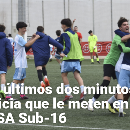
 últimos dos minuto
icia que le meten en
SA Sub-16