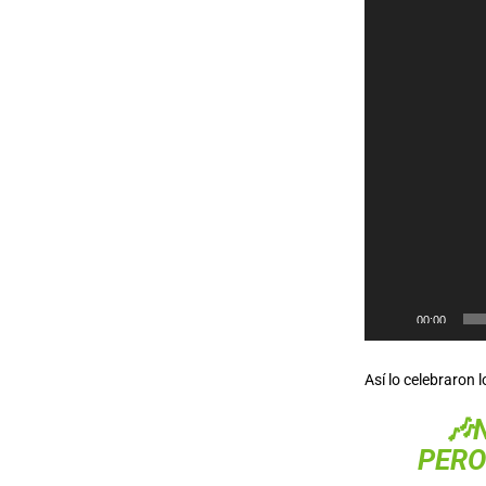
00:00
Así lo celebraron l
🎶
PERO