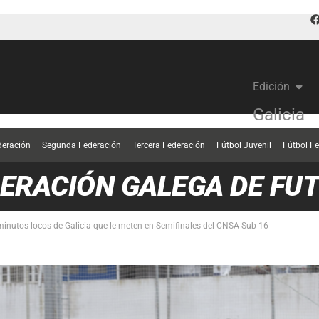
Edición
Galicia
deración
Segunda Federación
Tercera Federación
Fútbol Juvenil
Fútbol F
ERACIÓN GALEGA DE FUT
minutos locos de Galicia que le meten en Semifinales del CNSA Sub-16