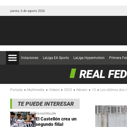
jueves, 6 de agosto 2026
Votaciones
LaLiga EA Sports
LaLiga Hypermotion
Primera Fe
REAL FED
»
»
»
»
»
»
Portada
Multimedia
Videos
2023
febrero
13
Los últimos dos 
TE PUEDE INTERESAR
CD CASTELLÓN
El Castellón crea un
segundo filial