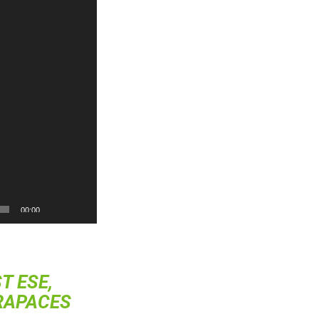
00:00
T ESE,
 RAPACES