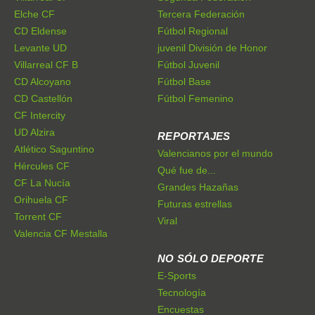
Elche CF
Tercera Federación
CD Eldense
Fútbol Regional
Levante UD
juvenil División de Honor
Villarreal CF B
Fútbol Juvenil
CD Alcoyano
Fútbol Base
CD Castellón
Fútbol Femenino
CF Intercity
UD Alzira
REPORTAJES
Atlético Saguntino
Valencianos por el mundo
Hércules CF
Qué fue de...
CF La Nucía
Grandes Hazañas
Orihuela CF
Futuras estrellas
Torrent CF
Viral
Valencia CF Mestalla
NO SÓLO DEPORTE
E-Sports
Tecnología
Encuestas