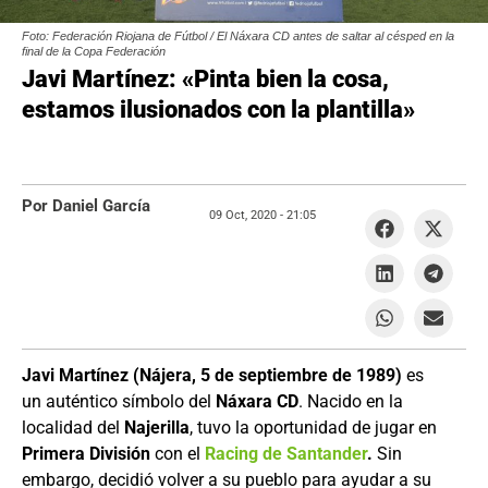
Foto: Federación Riojana de Fútbol / El Náxara CD antes de saltar al césped en la
final de la Copa Federación
Javi Martínez: «Pinta bien la cosa,
estamos ilusionados con la plantilla»
Por Daniel García
09 Oct, 2020 -
21:05
Javi Martínez (Nájera, 5 de septiembre de 1989)
es
un auténtico símbolo del
Náxara CD
. Nacido en la
localidad del
Najerilla
, tuvo la oportunidad de jugar en
Primera División
con el
Racing de Santander
.
Sin
embargo, decidió volver a su pueblo para ayudar a su