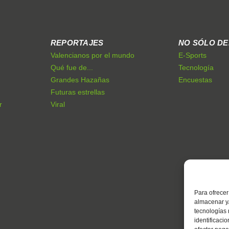
REPORTAJES
NO SÓLO D
Valencianos por el mundo
E-Sports
Qué fue de...
Tecnología
Grandes Hazañas
Encuestas
Futuras estrellas
r
Viral
Para ofrecer
almacenar y/
tecnologías
identificaci