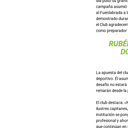
día puso su granit
campaña asumió el
al Fuenlabrada a 
demostrado durant
el Club agradecem
como preparador fí
RUBÉ
D
La apuesta del cl
deportivo. Él asum
desafío no estará 
remarán desde la 
El club destaca: «
ilustres capitanes
institución se pon
profesional y ahor
que continúan en 