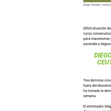
Diego Nohales, entren
Difícil situación de
curso consecutivo
para mantenerse y 
ascendía a Segund
DIEG
CEU
Tres derrotas cons
fuera del descenso
ha tomado la deci
semana.
El entrenador Die