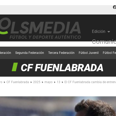
Edición
Comunid
deración
Segunda Federación
Tercera Federación
Fútbol Juvenil
Fútbol F
CF FUENLABRADA
»
»
»
»
»
ro
CF Fuenlabrada
2025
mayo
13
El CF Fuenlabrada cambia de entrena