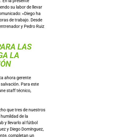
. En la presente
ndo su labor de llevar
 comunicado: «Diego ha
oras de trabajo. Desde
entrenador y Pedro Ruiz
PARA LAS
GA LA
IÓN
sta ahora gerente
a salvación. Para este
ne staff técnico,
echo que tres de nuestros
 humildad de la
 y llevarlo al fútbol
guez y Diego Domínguez,
ente, completan un