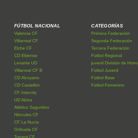
FÚTBOL NACIONAL
CATEGORÍAS
Valencia CF
Primera Federación
Villarreal CF
Segunda Federación
Elche CF
Tercera Federación
CD Eldense
Fútbol Regional
Levante UD
juvenil División de Hono
Villarreal CF B
Fútbol Juvenil
CD Alcoyano
Fútbol Base
CD Castellón
Fútbol Femenino
CF Intercity
UD Alzira
Atlético Saguntino
Hércules CF
CF La Nucía
Orihuela CF
Torrent CF