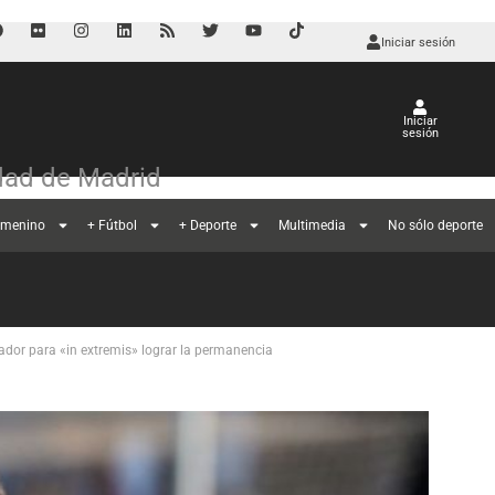
Iniciar sesión
Iniciar
sesión
ad de Madrid
emenino
+ Fútbol
+ Deporte
Multimedia
No sólo deporte
dor para «in extremis» lograr la permanencia