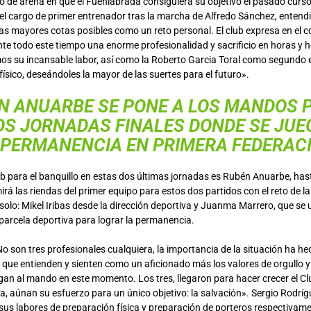
o de arena en que el Fuenlabrada consiguiera su objetivo el pasado curso
 cargo de primer entrenador tras la marcha de Alfredo Sánchez, entendie
las mayores cotas posibles como un reto personal. El club expresa en el
e todo este tiempo una enorme profesionalidad y sacrificio en horas y h
os su incansable labor, así como la Roberto Garcia Toral como segundo 
sico, deseándoles la mayor de las suertes para el futuro».
N ANUARBE SE PONE A LOS MANDOS 
OS JORNADAS FINALES DONDE SE JUE
PERMANENCIA EN PRIMERA FEDERAC
ub para el banquillo en estas dos últimas jornadas es Rubén Anuarbe, ha
irá las riendas del primer equipo para estos dos partidos con el reto de l
solo: Mikel Iribas desde la dirección deportiva y Juanma Marrero, que se u
parcela deportiva para lograr la permanencia.
No son tres profesionales cualquiera, la importancia de la situación ha h
, que entienden y sienten como un aficionado más los valores de orgullo y
gan al mando en este momento. Los tres, llegaron para hacer crecer el Club
a, aúnan su esfuerzo para un único objetivo: la salvación». Sergio Rodrí
sus labores de preparación física y preparación de porteros respectivam