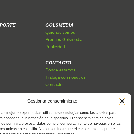
EPORTE
GOLSMEDIA
Quiénes somos
Premios Golsmedia
Publicidad
CONTACTO
Dónde estamos
Trabaja con nosotros
Contacto
Gestionar consentimiento
 las mejores experiencias, utilizamos tecnologías como las cookies para
o acceder a la información del dispositivo. El consentimiento de estas
 nos permitirá procesar datos como el comportamiento de navegación o las
ones únicas en este sitio. No consentir o retirar el consentimiento, puede