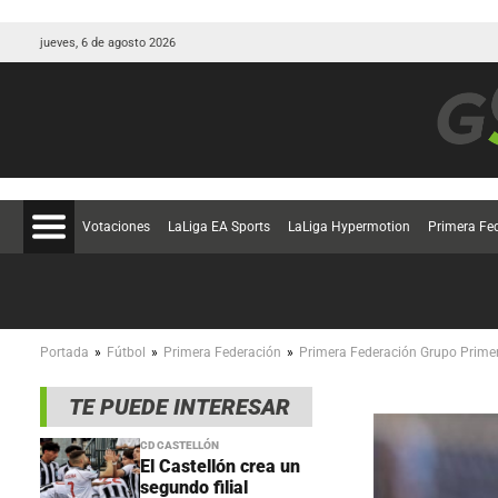
jueves, 6 de agosto 2026
Votaciones
LaLiga EA Sports
LaLiga Hypermotion
Primera Fe
»
»
»
Portada
Fútbol
Primera Federación
Primera Federación Grupo Prime
TE PUEDE INTERESAR
CD CASTELLÓN
El Castellón crea un
segundo filial