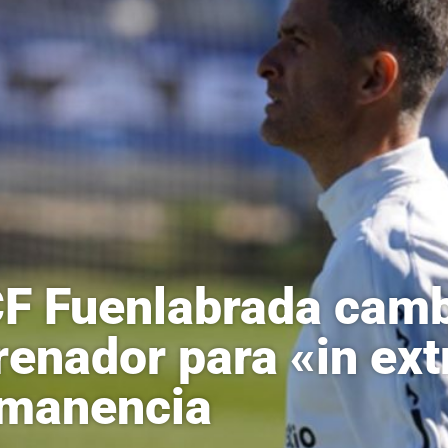
CF Fuenlabrada camb
renador para «in ext
manencia