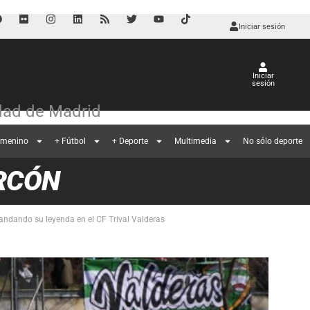
Iniciar sesión
Iniciar
sesión
ad de Madrid
emenino
+ Fútbol
+ Deporte
Multimedia
No sólo deporte
RCÓN
andando su leyenda en el CF Trival Valderas