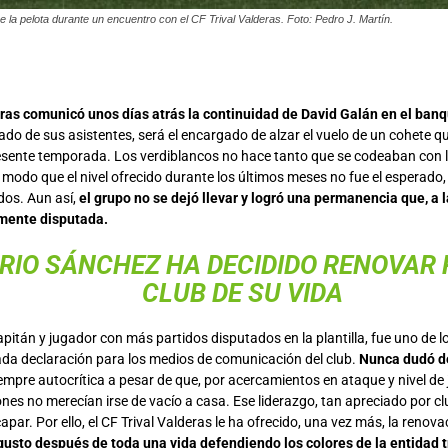
la pelota durante un encuentro con el CF Trival Valderas. Foto: Pedro J. Martín.
eras comunicó unos días atrás la continuidad de David Galán en el banq
do de sus asistentes, será el encargado de alzar el vuelo de un cohete q
esente temporada. Los verdiblancos no hace tanto que se codeaban con 
 modo que el nivel ofrecido durante los últimos meses no fue el esperado, ni
ados. Aun así,
el grupo no se dejó llevar y logró una permanencia que, a l
mente disputada.
RIO SÁNCHEZ HA DECIDIDO RENOVAR 
CLUB DE SU VIDA
capitán y jugador con más partidos disputados en la plantilla, fue uno de 
a declaración para los medios de comunicación del club.
Nunca dudó de
siempre autocrítica a pesar de que, por acercamientos en ataque y nivel de
es no merecían irse de vacío a casa. Ese liderazgo, tan apreciado por cl
apar. Por ello, el CF Trival Valderas le ha ofrecido, una vez más, la renov
usto después de toda una vida defendiendo los colores de la entidad t