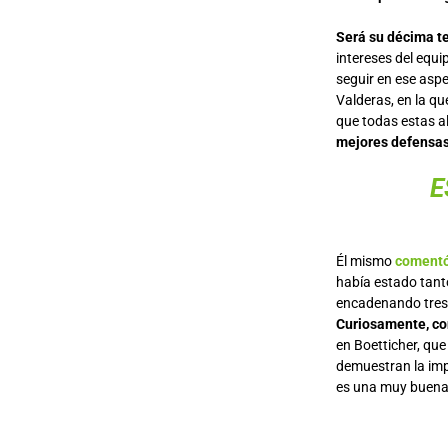
Será su décima te
intereses del equi
seguir en ese asp
Valderas, en la qu
que todas estas a
mejores defensas 
E
Él mismo
comentó
había estado tant
encadenando tres e
Curiosamente, con
en Boetticher, qu
demuestran la impo
es una muy buena n