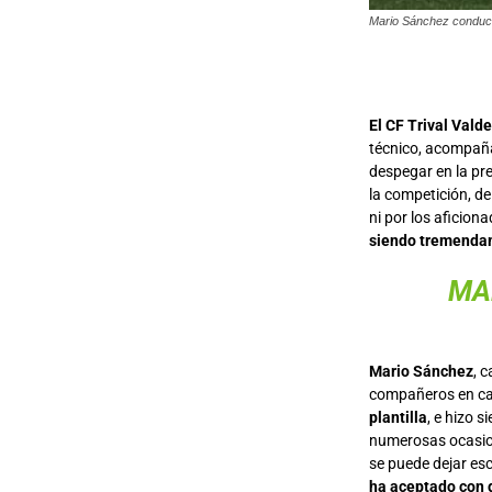
Mario Sánchez conduce 
El CF Trival Vald
técnico, acompaña
despegar en la pr
la competición, de
ni por los aficion
siendo tremenda
MA
Mario Sánchez
, 
compañeros en cad
plantilla
, e hizo 
numerosas ocasion
se puede dejar esc
ha aceptado con g