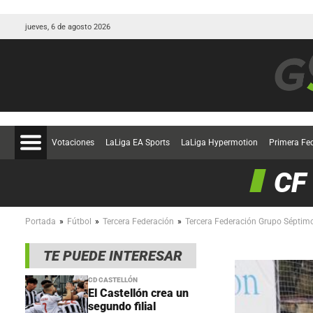
jueves, 6 de agosto 2026
Votaciones
LaLiga EA Sports
LaLiga Hypermotion
Primera Fe
CF
»
»
»
Portada
Fútbol
Tercera Federación
Tercera Federación Grupo Séptim
TE PUEDE INTERESAR
CD CASTELLÓN
El Castellón crea un
segundo filial