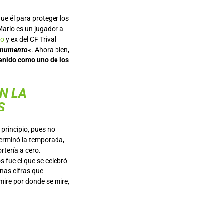
que él para proteger los
Mario es un jugador a
lo
y ex del CF Trival
onumento
«. Ahora bien,
enido como uno de los
N LA
S
 principio, pues no
terminó la temporada,
rtería a cero.
os fue el que se celebró
nas cifras que
mire por donde se mire,