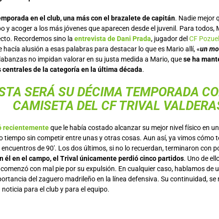
mporada en el club, una más con el brazalete de capitán
. Nadie mejor 
po y acoger a los más jóvenes que aparecen desde el juvenil. Para todos, 
ecto. Recordemos sino la
entrevista de Dani Prada
, jugador del
CF Pozue
e hacía alusión a esas palabras para destacar lo que es Mario allí, «
un m
labanzas no impidan valorar en su justa medida a Mario, que
se ha mant
centrales de la categoría en la última década
.
STA SERÁ SU DÉCIMA TEMPORADA CO
CAMISETA DEL CF TRIVAL VALDERA
 recientemente
que le había costado alcanzar su mejor nivel físico en un
o tiempo sin competir entre unas y otras cosas. Aun así, ya vimos cómo 
ncuentros de 90′. Los dos últimos, si no lo recuerdan, terminaron con po
 él en el campo, el Trival únicamente perdió cinco partidos
. Uno de ell
e comenzó con mal pie por su expulsión. En cualquier caso, hablamos de u
rtancia del zaguero madrileño en la línea defensiva. Su continuidad, se 
oticia para el club y para el equipo.