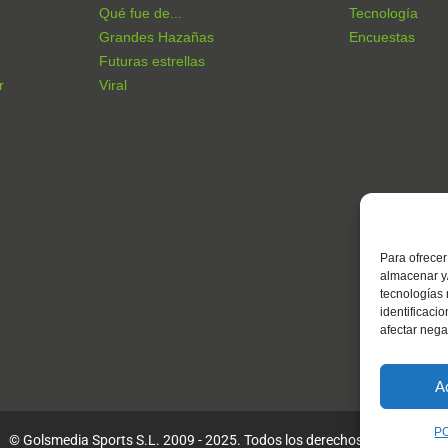
Qué fue de...
Tecnología
Grandes Hazañas
Encuestas
Futuras estrellas
r
Viral
Para ofrecer
almacenar y/
tecnologías
identificaci
afectar nega
A
P
© Golsmedia Sports S.L. 2009 - 2025. Todos los derechos reservados.