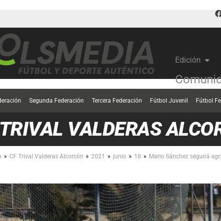
Edición
Comunid
deración
Segunda Federación
Tercera Federación
Fútbol Juvenil
Fútbol F
 TRIVAL VALDERAS ALCO
»
»
»
»
»
o
CF Trival Valderas Alcorcón
2021
junio
18
Mario Sánchez seguirá agr