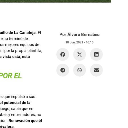
uillo de La Canaleja
. El
Por Álvaro Bernabeu
ue no terminó de
18 Jun, 2021 -
10:15
los mejores equipos de
 por la propia plantilla,
a vista está, está
POR EL
los que impulsó a sus
l potencial de la
 juego, sabía que en
ubes y entrenadores, no
ación.
Renovación que él
rivalera
.