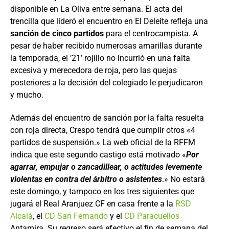
disponible en La Oliva entre semana. El acta del
trencilla que lideró el encuentro en El Deleite refleja una
sanción de cinco partidos
para el centrocampista. A
pesar de haber recibido numerosas amarillas durante
la temporada, el ’21’ rojillo no incurrió en una falta
excesiva y merecedora de roja, pero las quejas
posteriores a la decisión del colegiado le perjudicaron
y mucho.
Además del encuentro de sanción por la falta resuelta
con roja directa, Crespo tendrá que cumplir otros «4
partidos de suspensión.» La web oficial de la RFFM
indica que este segundo castigo está motivado «
Por
agarrar, empujar o zancadillear, o actitudes levemente
violentas en contra del árbitro o asistentes
.» No estará
este domingo, y tampoco en los tres siguientes que
jugará el Real Aranjuez CF en casa frente a la
RSD
Alcalá
, el
CD San Fernando
y el
CD Paracuellos
Antamira. Su regreso será efectivo el fin de semana del