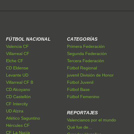
FÚTBOL NACIONAL
CATEGORÍAS
Valencia CF
Primera Federación
Villarreal CF
Segunda Federación
Elche CF
Tercera Federación
CD Eldense
Fútbol Regional
Levante UD
juvenil División de Honor
Villarreal CF B
Fútbol Juvenil
CD Alcoyano
Fútbol Base
CD Castellón
Fútbol Femenino
CF Intercity
UD Alzira
REPORTAJES
Atlético Saguntino
Valencianos por el mundo
Hércules CF
Qué fue de...
CF La Nucía