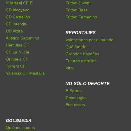
Villarreal CF B
Fútbol Juvenil
CD Alcoyano
Fútbol Base
CD Castellón
Fútbol Femenino
CF Intercity
UD Alzira
REPORTAJES
Atlético Saguntino
Valencianos por el mundo
Hércules CF
Qué fue de...
CF La Nucía
Grandes Hazañas
Orihuela CF
Futuras estrellas
Torrent CF
Viral
Valencia CF Mestalla
NO SÓLO DEPORTE
E-Sports
Tecnología
Encuestas
GOLSMEDIA
Quiénes somos