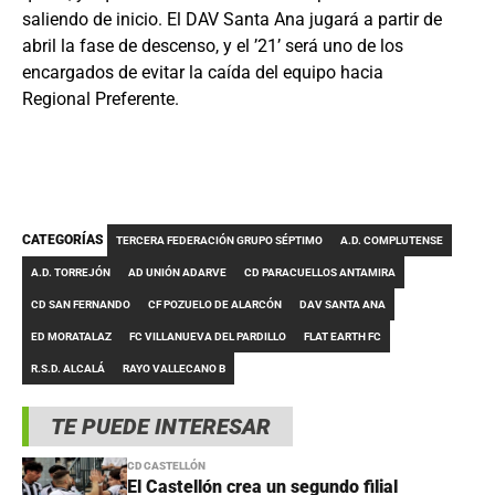
saliendo de inicio. El DAV Santa Ana jugará a partir de
abril la fase de descenso, y el ’21’ será uno de los
encargados de evitar la caída del equipo hacia
Regional Preferente.
CATEGORÍAS
TERCERA FEDERACIÓN GRUPO SÉPTIMO
A.D. COMPLUTENSE
A.D. TORREJÓN
AD UNIÓN ADARVE
CD PARACUELLOS ANTAMIRA
CD SAN FERNANDO
CF POZUELO DE ALARCÓN
DAV SANTA ANA
ED MORATALAZ
FC VILLANUEVA DEL PARDILLO
FLAT EARTH FC
R.S.D. ALCALÁ
RAYO VALLECANO B
TE PUEDE INTERESAR
CD CASTELLÓN
El Castellón crea un segundo filial